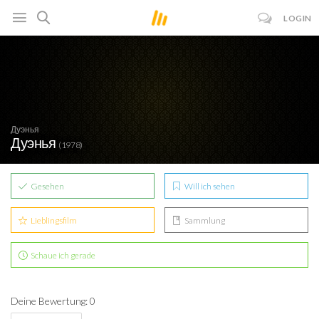
LOGIN
Дуэнья
Дуэнья
(1978)
Gesehen
Will ich sehen
Lieblingsfilm
Sammlung
Schaue ich gerade
Deine Bewertung: 0