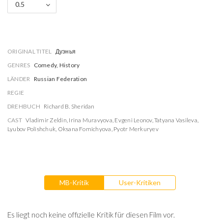
0.5
ORIGINAL TITEL
Дуэнья
GENRES
Comedy, History
LÄNDER
Russian Federation
REGIE
DREHBUCH
Richard B. Sheridan
CAST
Vladimir Zeldin
,
Irina Muravyova
,
Evgeni Leonov
,
Tatyana Vasileva
,
Lyubov Polishchuk
,
Oksana Fomichyova
,
Pyotr Merkuryev
MB-Kritik
User-Kritiken
Es liegt noch keine offizielle Kritik für diesen Film vor.