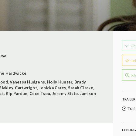
Ge
USA
Lie
ne Hardwicke
Sch
Wood
,
Vanessa Hudgens
,
Holly Hunter
,
Brady
Blakley-Cartwright
,
Jenicka Carey
,
Sarah Clarke
,
ck
,
Kip Pardue
,
Cece Tsou
,
Jeremy Sisto
,
Jamison
TRAILER 
Trail
LIEBLIN