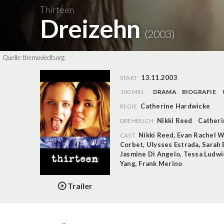
Thirteen
Dreizehn
(2003)
Quelle:
themoviedb.org
13.11.2003
START
100 MIN
DRAMA
BIOGRAFIE
Catherine Hardwicke
REGIE
Nikki Reed
Catheri
DREHBUCH
Nikki Reed
,
Evan Rachel 
CAST
Corbet
,
Ulysses Estrada
,
Sarah 
Jasmine Di Angelo
,
Tessa Ludwi
Yang
,
Frank Merino
Trailer