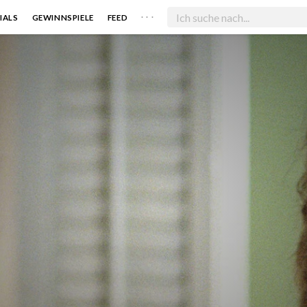
. . .
IALS
GEWINNSPIELE
FEED