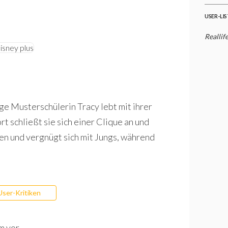
USER-LI
Reallif
e Musterschülerin Tracy lebt mit ihrer
rt schließt sie sich einer Clique an und
gen und vergnügt sich mit Jungs, während
User-Kritiken
m vor.