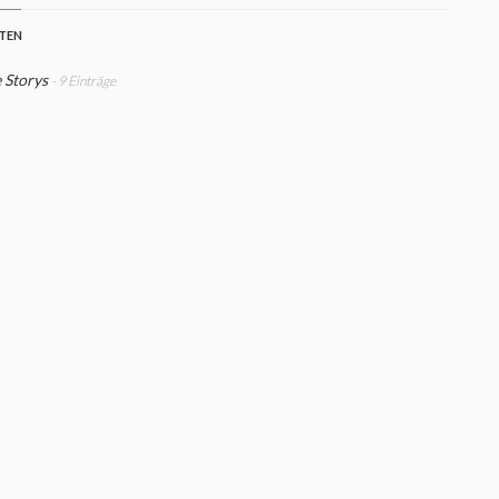
STEN
e Storys
- 9 Einträge