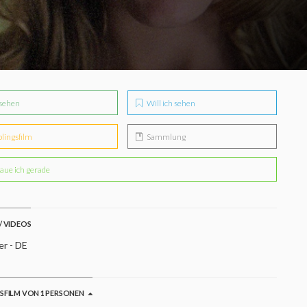
sehen
Will ich sehen
blingsfilm
Sammlung
aue ich gerade
/ VIDEOS
er - DE
GSFILM VON 1 PERSONEN