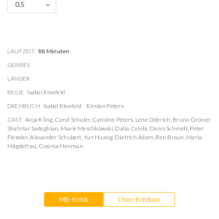
0.5
LAUFZEIT
88 Minuten
GENRES
LÄNDER
REGIE
Isabel Kleefeld
DREHBUCH
Isabel Kleefeld
Kirsten Peters
CAST
Anja Kling
,
Carol Schuler
,
Caroline Peters
,
Lene Oderich
,
Bruno Grüner
,
Shahriar Sadeghian
,
Mavie Meschkowski
,
Dalia Celebi
,
Denis Schmidt
,
Peter
Fieseler
,
Alexander Schubert
,
Yun Huang
,
Dietrich Adam
,
Ben Braun
,
Maria
Mägdefrau
,
Cosima Henman
MB-Kritik
User-Kritiken