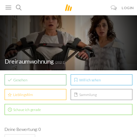
LOGIN
Dreiraumwohnung
(2021)
Gesehen
Will ich sehen
Lieblingsfilm
Sammlung
Schaue ich gerade
Deine Bewertung: 0