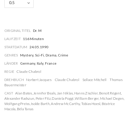
0.5
ORIGINAL TITEL
Dr. M
LAUFZEIT
116 Minuten
STARTDATUM
24.05.1990
GENRES
Mystery, Sci-Fi, Drama, Crime
LÄNDER
Germany, Italy, France
REGIE
Claude Chabrol
DREHBUCH
Norbert Jacques
Claude Chabrol
Sollace Mitchell
Thomas
Bauermeister
CAST
Alan Bates
,
Jennifer Beals
,
Jan Niklas
,
Hanns Zischler
,
Benoît Régent
,
Alexander Radszun
,
Peter Fitz
,
Daniela Poggi
,
William Berger
,
Michael Degen
,
Wolfgang Preiss
,
Isolde Barth
,
Andrew McCarthy
,
Tobias Hoesl
,
Béatrice
Macola
,
Béla Tanas