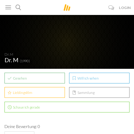
LOGIN
Dr. M
Dr. M
(1990)
Gesehen
Will ich sehen
Lieblingsfilm
Sammlung
Schaue ich gerade
Deine Bewertung: 0