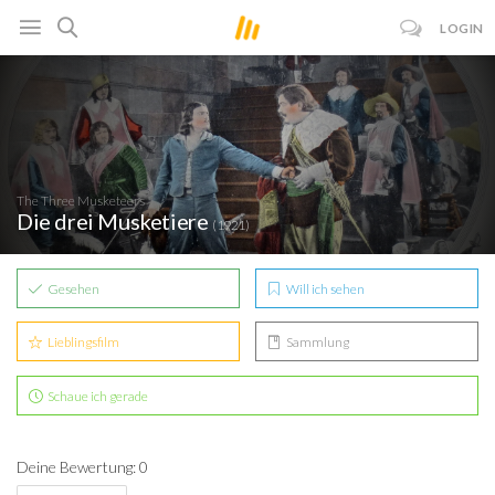
LOGIN
The Three Musketeers
Die drei Musketiere
(1921)
Gesehen
Will ich sehen
Lieblingsfilm
Sammlung
Schaue ich gerade
Deine Bewertung: 0