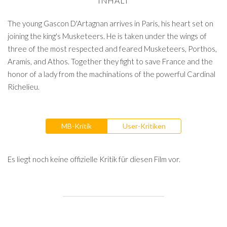
INHALT
The young Gascon D'Artagnan arrives in Paris, his heart set on
joining the king's Musketeers. He is taken under the wings of
three of the most respected and feared Musketeers, Porthos,
Aramis, and Athos. Together they fight to save France and the
honor of a lady from the machinations of the powerful Cardinal
Richelieu.
MB-Kritik
User-Kritiken
Es liegt noch keine offizielle Kritik für diesen Film vor.