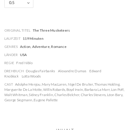
0.5
ORIGINAL TITEL
The Three Musketeers
LAUFZEIT
119 Minuten
GENRES
Action, Adventure, Romance
LÄNDER
USA
REGIE
Fred Niblo
DREHBUCH
Douglas Fairbanks
Alexandre Dumas
Edward
Knoblock
Lotta Woods
CAST
Adolphe Menjou
,
Mary MacLaren
,
Nigel De Brulier
,
Thomas Holding
,
Marguerite De La Motte
,
Willis Robards
,
Boyd Irwin
,
Barbara La Marr
,
Lon Poff
,
Walt Whitman
,
Sidney Franklin
,
Charles Belcher
,
Charles Stevens
,
Léon Bary
,
George Siegmann
,
Eugene Pallette