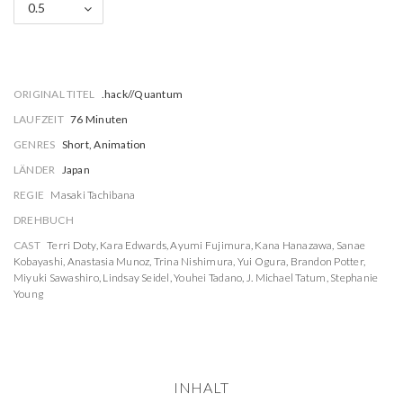
0.5
ORIGINAL TITEL
.hack//Quantum
LAUFZEIT
76 Minuten
GENRES
Short, Animation
LÄNDER
Japan
REGIE
Masaki Tachibana
DREHBUCH
CAST
Terri Doty
,
Kara Edwards
,
Ayumi Fujimura
,
Kana Hanazawa
,
Sanae
Kobayashi
,
Anastasia Munoz
,
Trina Nishimura
,
Yui Ogura
,
Brandon Potter
,
Miyuki Sawashiro
,
Lindsay Seidel
,
Youhei Tadano
,
J. Michael Tatum
,
Stephanie
Young
INHALT