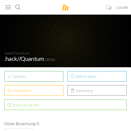
LOGIN
.hack//Quantum
.hack//Quantum
(2012)
Gesehen
Will ich sehen
Lieblingsfilm
Sammlung
Schaue ich gerade
Deine Bewertung: 0