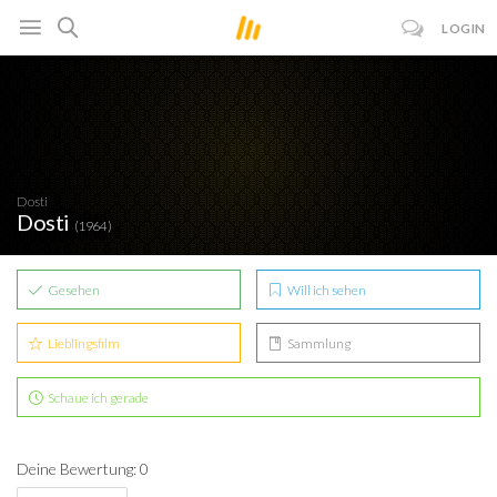
LOGIN
Dosti
Dosti
(1964)
Gesehen
Will ich sehen
Lieblingsfilm
Sammlung
Schaue ich gerade
Deine Bewertung: 0