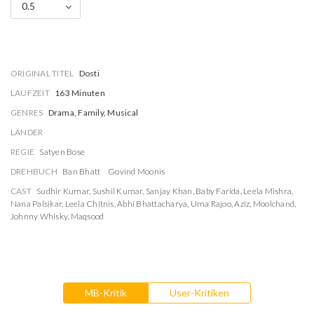
0.5
ORIGINAL TITEL
Dosti
LAUFZEIT
163 Minuten
GENRES
Drama, Family, Musical
LÄNDER
REGIE
Satyen Bose
DREHBUCH
Ban Bhatt
Govind Moonis
CAST
Sudhir Kumar
,
Sushil Kumar
,
Sanjay Khan
,
Baby Farida
,
Leela Mishra
,
Nana Palsikar
,
Leela Chitnis
,
Abhi Bhattacharya
,
Uma Rajoo
,
Aziz
,
Moolchand
,
Johnny Whisky
,
Maqsood
MB-Kritik
User-Kritiken