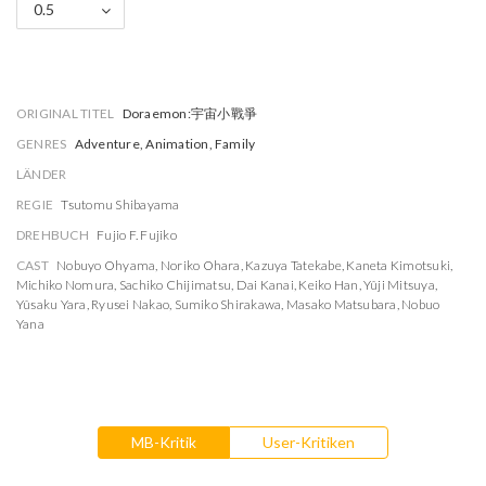
0.5
ORIGINAL TITEL
Doraemon:宇宙小戰爭
GENRES
Adventure, Animation, Family
LÄNDER
REGIE
Tsutomu Shibayama
DREHBUCH
Fujio F. Fujiko
CAST
Nobuyo Ohyama
,
Noriko Ohara
,
Kazuya Tatekabe
,
Kaneta Kimotsuki
,
Michiko Nomura
,
Sachiko Chijimatsu
,
Dai Kanai
,
Keiko Han
,
Yûji Mitsuya
,
Yûsaku Yara
,
Ryusei Nakao
,
Sumiko Shirakawa
,
Masako Matsubara
,
Nobuo
Yana
MB-Kritik
User-Kritiken