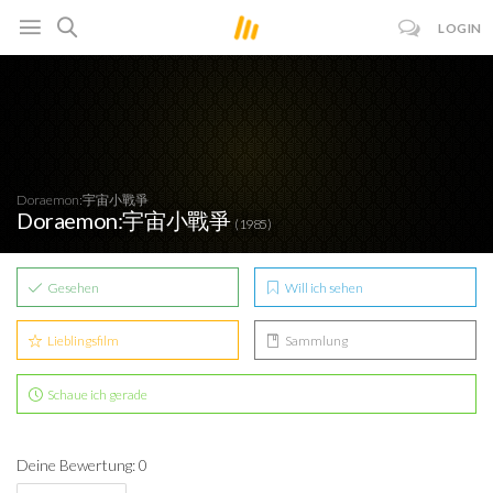
LOGIN
Doraemon:宇宙小戰爭
Doraemon:宇宙小戰爭
(1985)
Gesehen
Will ich sehen
Lieblingsfilm
Sammlung
Schaue ich gerade
Deine Bewertung: 0