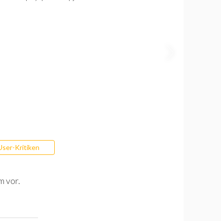
User-Kritiken
m vor.