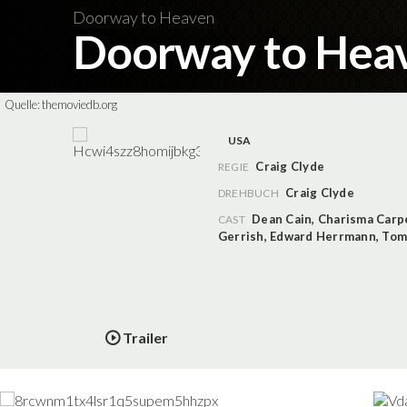
Doorway to Heaven
Doorway to Hea
Quelle:
themoviedb.org
USA
Craig Clyde
REGIE
Craig Clyde
DREHBUCH
Dean Cain
,
Charisma Carp
CAST
Gerrish
,
Edward Herrmann
,
Tomm
Trailer