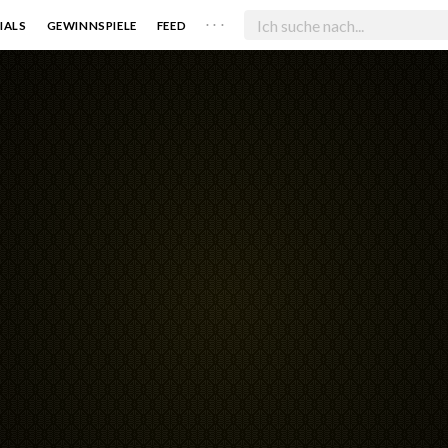
. . .
IALS
GEWINNSPIELE
FEED