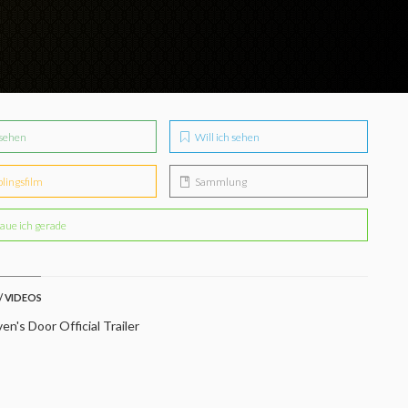
sehen
Will ich sehen
blingsfilm
Sammlung
aue ich gerade
/ VIDEOS
n's Door Official Trailer