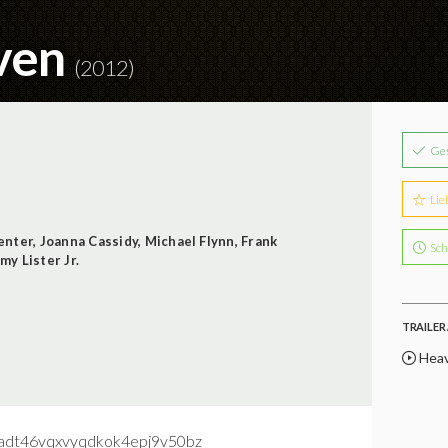
ven
(2012)
Ge
Lie
enter
,
Joanna Cassidy
,
Michael Flynn
,
Frank
Sch
y Lister Jr.
TRAILER 
Heave