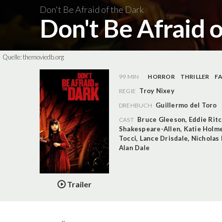
Don't Be Afraid of the Dark
Don't Be Afraid 
Quelle:
themoviedb.org
99 MIN
HORROR
THRILLER
F
Troy Nixey
REGIE
Guillermo del Toro
DREHBUCH
Bruce Gleeson
,
Eddie Rit
CAST
Shakespeare-Allen
,
Katie Holm
Tocci
,
Lance Drisdale
,
Nicholas 
Alan Dale
Trailer