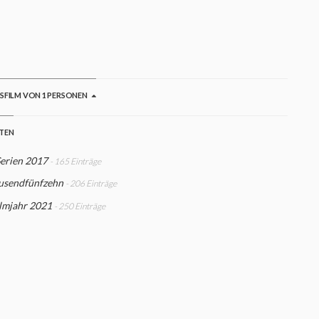
GSFILM VON 1 PERSONEN
STEN
Serien 2017
- 165 Einträge
usendfünfzehn
- 206 Einträge
ilmjahr 2021
- 250 Einträge