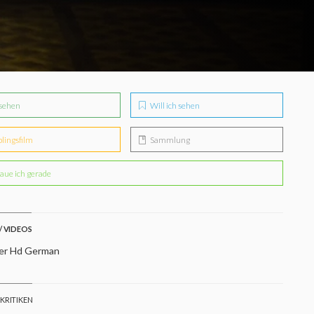
sehen
Will ich sehen
blingsfilm
Sammlung
aue ich gerade
/ VIDEOS
ler Hd German
 KRITIKEN