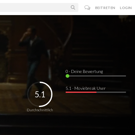
BEITRETEN
LOGIN
0
· Deine Bewertung
5.1 · Moviebreak User
5.1
Durchschnittlich