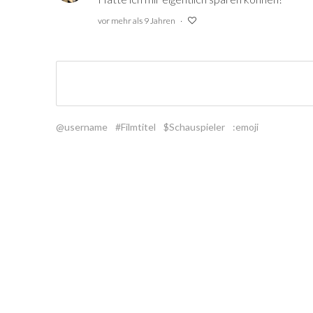
vor mehr als 9 Jahren
@username
#Filmtitel
$Schauspieler
:emoji