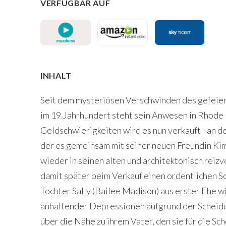
VERFÜGBAR AUF
INHALT
Seit dem mysteriösen Verschwinden des gefei
im 19.Jahrhundert steht sein Anwesen in Rhode 
Geldschwierigkeiten wird es nun verkauft - an d
der es gemeinsam mit seiner neuen Freundin Kim 
wieder in seinen alten und architektonisch reiz
damit später beim Verkauf einen ordentlichen Sc
Tochter Sally (Bailee Madison) aus erster Ehe w
anhaltender Depressionen aufgrund der Scheid
über die Nähe zu ihrem Vater, den sie für die Sc