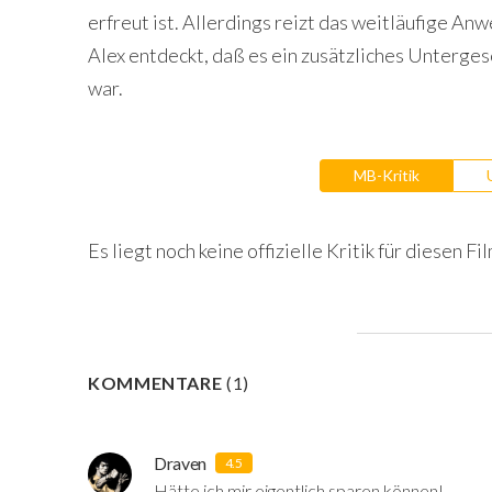
erfreut ist. Allerdings reizt das weitläufige A
Alex entdeckt, daß es ein zusätzliches Unterges
war.
MB-Kritik
Es liegt noch keine offizielle Kritik für diesen Fil
KOMMENTARE
(
1
)
Draven
4.5
Hätte ich mir eigentlich sparen können!