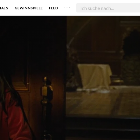
. . .
IALS
GEWINNSPIELE
FEED