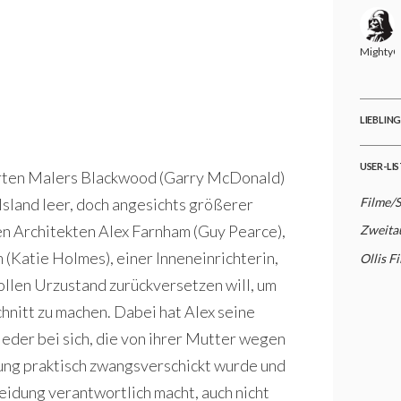
MightyG
LIEBLIN
USER-LI
erten Malers Blackwood (Garry McDonald)
Filme/
Island leer, doch angesichts größerer
en Architekten Alex Farnham (Guy Pearce),
Zweita
(Katie Holmes), einer Inneneinrichterin,
Ollis F
vollen Urzustand zurückversetzen will, um
hnitt zu machen. Dabei hat Alex seine
ieder bei sich, die von ihrer Mutter wegen
ung praktisch zwangsverschickt wurde und
heidung verantwortlich macht, auch nicht