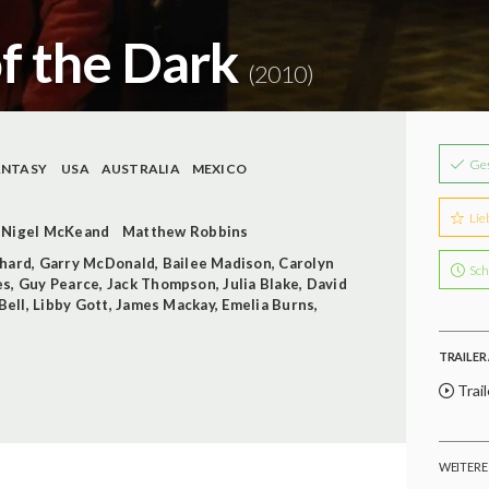
of the Dark
(2010)
Ge
ANTASY
USA
AUSTRALIA
MEXICO
Lie
Nigel McKeand
Matthew Robbins
chard
,
Garry McDonald
,
Bailee Madison
,
Carolyn
Sch
es
,
Guy Pearce
,
Jack Thompson
,
Julia Blake
,
David
Bell
,
Libby Gott
,
James Mackay
,
Emelia Burns
,
TRAILER 
Trai
WEITERE