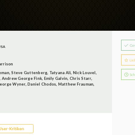
Ge
USA
Lie
arrison
eman
,
Steve Guttenberg
,
Tatyana Ali
,
Nick Louvel
,
Sch
,
Andrew George Fink
,
Emily Galvin
,
Chris Starr
,
eorge Wyner
,
Daniel Chodos
,
Matthew Frauman
,
User-Kritiken