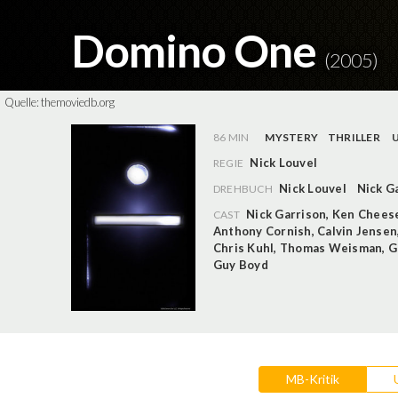
Domino One
(2005)
Quelle:
themoviedb.org
86 MIN
MYSTERY
THRILLER
Nick Louvel
REGIE
Nick Louvel
Nick G
DREHBUCH
Nick Garrison
,
Ken Chees
CAST
Anthony Cornish
,
Calvin Jensen
Chris Kuhl
,
Thomas Weisman
,
G
Guy Boyd
MB-Kritik