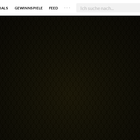
. . .
IALS
GEWINNSPIELE
FEED