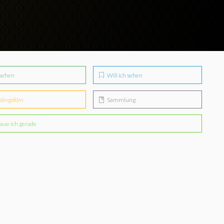
sehen
Will ich sehen
blingsfilm
Sammlung
aue ich gerade