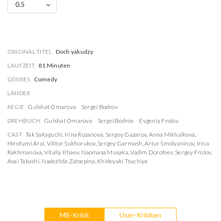
0.5
ORIGINAL TITEL
Doch yakudzy
LAUFZEIT
81 Minuten
GENRES
Comedy
LÄNDER
REGIE
Gulshat Omarova
Sergei Bodrov
DREHBUCH
Gulshat Omarova
Sergei Bodrov
Evgeniy Frolov
CAST
Tak Sakaguchi
,
Irina Rozanova
,
Sergey Gazarov
,
Anna Mikhalkova
,
Hirofumi Arai
,
Viktor Sukhorukov
,
Sergey Garmash
,
Artur Smolyaninov
,
Irina
Rakhmanova
,
Vitaliy Khaev
,
Naomasa Musaka
,
Vadim Dorofeev
,
Sergey Frolov
,
Asai Takashi
,
Nadezhda Zatsepina
,
Khideyaki Tsuchiya
MB-Kritik
User-Kritiken