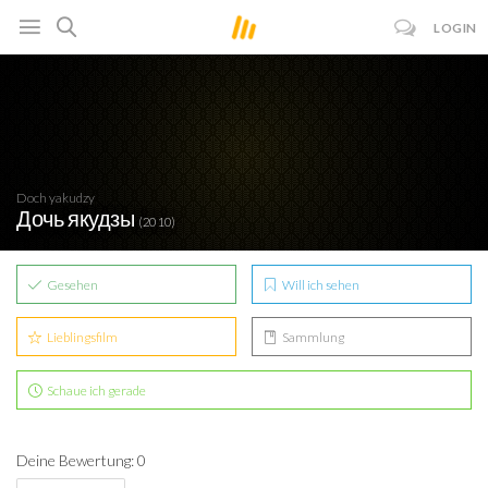
LOGIN
Doch yakudzy
Дочь якудзы
(2010)
Gesehen
Will ich sehen
Lieblingsfilm
Sammlung
Schaue ich gerade
Deine Bewertung: 0