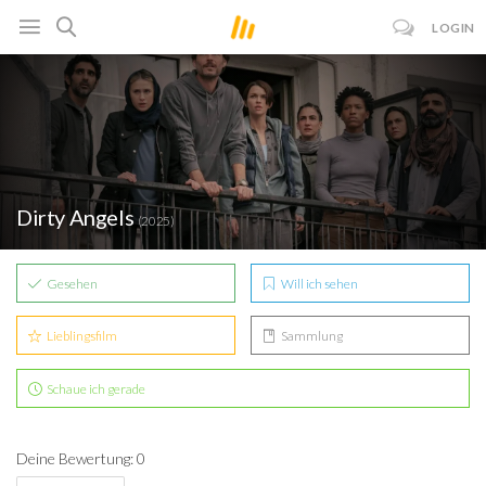
LOGIN
Dirty Angels
(2025)
Gesehen
Will ich sehen
Lieblingsfilm
Sammlung
Schaue ich gerade
Deine Bewertung: 0