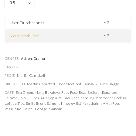
0.5
User Durchschnitt
6.2
Moviebreak User
6.2
GENRES
Action, Drama
LÄNDER
REGIE
Martin Campbell
DREHBUCH
Martin Campbell
Jonas McCord
Alissa Sullivan Haggis
CAST
Eva Green
,
Maria Bakalova
,
Ruby Rose
,
Reza Brojerdi
,
Rona-Lee
Shim'on
,
Jojo T. Gibbs
,
Aziz Çapkurt
,
Hadi Khanjanpour
,
Christopher Backus
,
Laëtitia Eïdo
,
Emily Bruni
,
Edmund Kingsley
,
Esti Yerushalmi
,
Alyth Ross
,
Vassilis Koukalani
,
George Iskandar