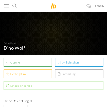
LOGIN
Dino Wolf
Dino Wolf
Gesehen
Will ich sehen
Lieblingsfilm
Sammlung
Schaue ich gerade
Deine Bewertung: 0