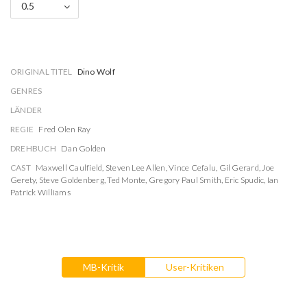
0.5
ORIGINAL TITEL
Dino Wolf
GENRES
LÄNDER
REGIE
Fred Olen Ray
DREHBUCH
Dan Golden
CAST
Maxwell Caulfield
,
Steven Lee Allen
,
Vince Cefalu
,
Gil Gerard
,
Joe
Gerety
,
Steve Goldenberg
,
Ted Monte
,
Gregory Paul Smith
,
Eric Spudic
,
Ian
Patrick Williams
MB-Kritik
User-Kritiken