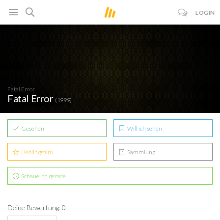
LOGIN
Fatal Error
Fatal Error
(1999)
Gesehen
Will ich sehen
Lieblingsfilm
Sammlung
Schaue ich gerade
Deine Bewertung: 0