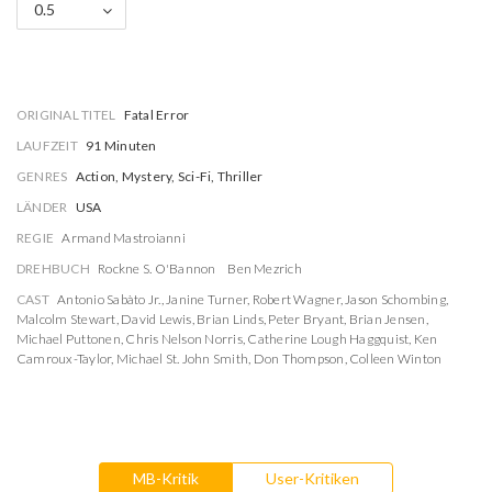
0.5
ORIGINAL TITEL
Fatal Error
LAUFZEIT
91 Minuten
GENRES
Action, Mystery, Sci-Fi, Thriller
LÄNDER
USA
REGIE
Armand Mastroianni
DREHBUCH
Rockne S. O'Bannon
Ben Mezrich
CAST
Antonio Sabàto Jr.
,
Janine Turner
,
Robert Wagner
,
Jason Schombing
,
Malcolm Stewart
,
David Lewis
,
Brian Linds
,
Peter Bryant
,
Brian Jensen
,
Michael Puttonen
,
Chris Nelson Norris
,
Catherine Lough Haggquist
,
Ken
Camroux-Taylor
,
Michael St. John Smith
,
Don Thompson
,
Colleen Winton
MB-Kritik
User-Kritiken