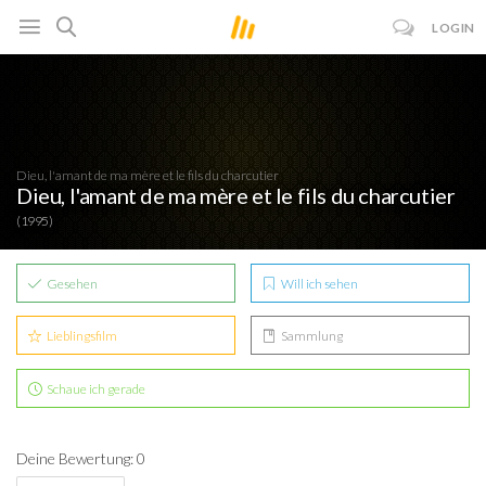
LOGIN
Dieu, l'amant de ma mère et le fils du charcutier
Dieu, l'amant de ma mère et le fils du charcutier
(1995)
Gesehen
Will ich sehen
Lieblingsfilm
Sammlung
Schaue ich gerade
Deine Bewertung: 0