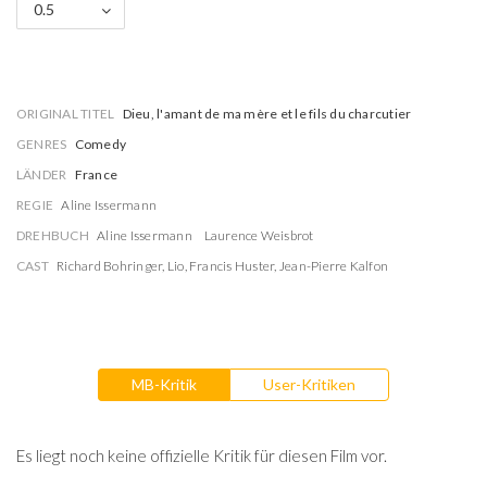
0.5
ORIGINAL TITEL
Dieu, l'amant de ma mère et le fils du charcutier
GENRES
Comedy
LÄNDER
France
REGIE
Aline Issermann
DREHBUCH
Aline Issermann
Laurence Weisbrot
CAST
Richard Bohringer
,
Lio
,
Francis Huster
,
Jean-Pierre Kalfon
MB-Kritik
User-Kritiken
Es liegt noch keine offizielle Kritik für diesen Film vor.