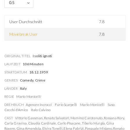
0.5
User Durchschnitt
7.8
Moviebreak User
7.8
ORIGINAL TITEL
I soliti ignoti
LAUFZEIT
106 Minuten
STARTDATUM
18.12.1959
GENRES
Comedy, Crime
LÄNDER
Italy
REGIE
Mario Monicelli
DREHBUCH
Agenore Incrocci
Furio Scarpelli
Mario Monicelli
Suso
Cecchi d'Amico
Italo Calvino
CAST
Vittorio Gassman
,
Renato Salvatori
,
Memmo Carotenuto
,
Rossana Rory
,
Carla Gravina
,
Claudia Cardinale
,
Carlo Pisacane
,
Tiberio Murgia
,
Gina
Rovere
,
Gina Amendola
,
Elvira Tonelli
,
Elena Fabrizi
,
Pasquale Misiano
,
Renato