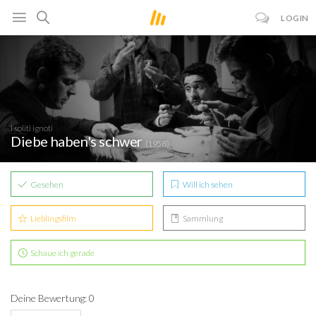
LOGIN
I soliti ignoti
Diebe haben's schwer
(1958)
Gesehen
Will ich sehen
Lieblingsfilm
Sammlung
Schaue ich gerade
Deine Bewertung: 0