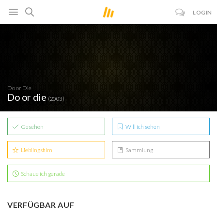
LOGIN
Do or Die
Do or die
(2003)
Gesehen
Will ich sehen
Lieblingsfilm
Sammlung
Schaue ich gerade
VERFÜGBAR AUF