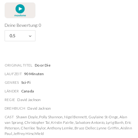
Deine Bewertung: 0
0.5
ORIGINAL TITEL
Do or Die
LAUFZEIT
90 Minuten
GENRES
Sci-Fi
LÄNDER
Canada
REGIE
David Jackson
DREHBUCH
David Jackson
CAST
Shawn Doyle
,
Polly Shannon
,
Nigel Bennett
,
Guylaine St-Onge
,
Alan
van Sprang
,
Christopher Tai
,
Kristin Fairlie
,
Salvatore Antonio
,
Lyrig Banh
,
Eric
Peterson
,
Cherilee Taylor
,
Anthony Lemke
,
Bruce Deller
,
Lynne Griffin
,
Aislinn
Paul
,
Jeffrey Hirschfield