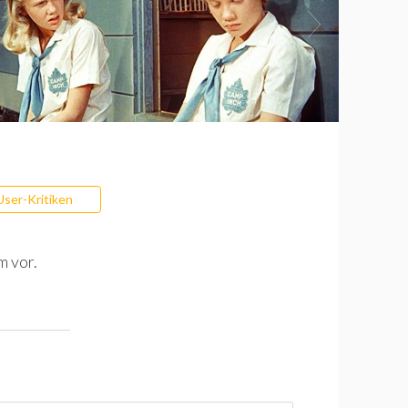
User-Kritiken
m vor.