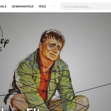
. . .
IALS
GEWINNSPIELE
FEED