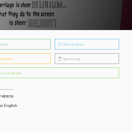
sehen
Will ich sehen
blingsfilm
Sammlung
aue ich gerade
/ VIDEOS
er English