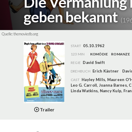
Die Vermählung i
geben bekannt
(19
Quelle:
themoviedb.org
05.10.1962
START
123 MIN
KOMÖDIE
ROMANZE
David Swift
REGIE
Erich Kästner
Davi
DREHBUCH
Hayley Mills
,
Maureen O'
CAST
Leo G. Carroll
,
Joanna Barnes
,
C
Linda Watkins
,
Nancy Kulp
,
Fran
Trailer