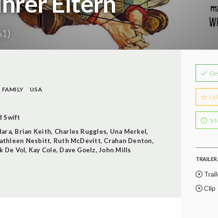
hrer Eltern
61)
Ge
FAMILY
USA
Lie
d Swift
Sch
Hara
,
Brian Keith
,
Charles Ruggles
,
Una Merkel
,
athleen Nesbitt
,
Ruth McDevitt
,
Crahan Denton
,
k De Vol
,
Kay Cole
,
Dave Goelz
,
John Mills
TRAILER 
Trail
Clip