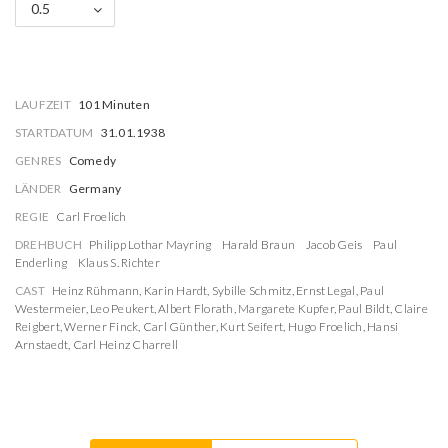
0.5
LAUFZEIT
101 Minuten
STARTDATUM
31.01.1938
GENRES
Comedy
LÄNDER
Germany
REGIE
Carl Froelich
DREHBUCH
Philipp Lothar Mayring
Harald Braun
Jacob Geis
Paul
Enderling
Klaus S. Richter
CAST
Heinz Rühmann
,
Karin Hardt
,
Sybille Schmitz
,
Ernst Legal
,
Paul
Westermeier
,
Leo Peukert
,
Albert Florath
,
Margarete Kupfer
,
Paul Bildt
,
Claire
Reigbert
,
Werner Finck
,
Carl Günther
,
Kurt Seifert
,
Hugo Froelich
,
Hansi
Arnstaedt
,
Carl Heinz Charrell