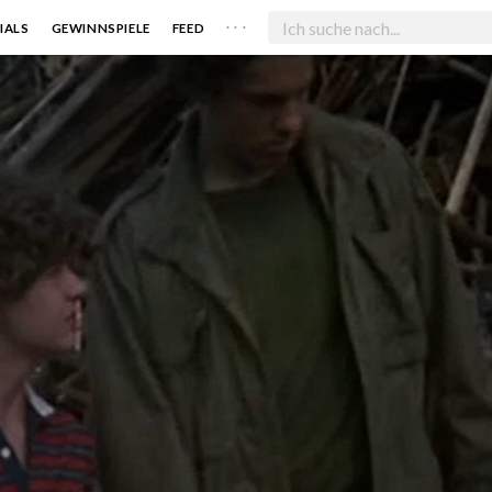
. . .
IALS
GEWINNSPIELE
FEED