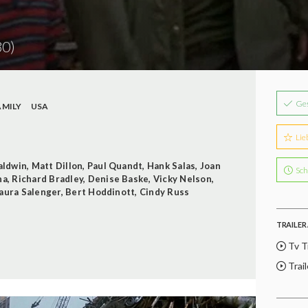
80)
Ge
AMILY
USA
Lie
aldwin
,
Matt Dillon
,
Paul Quandt
,
Hank Salas
,
Joan
Sch
na
,
Richard Bradley
,
Denise Baske
,
Vicky Nelson
,
aura Salenger
,
Bert Hoddinott
,
Cindy Russ
TRAILER 
Tv Tr
Trail