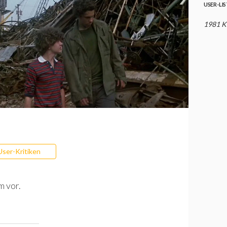
USER-LI
1981 K
User-Kritiken
m vor.