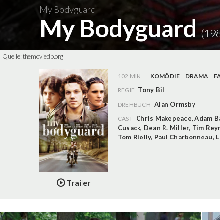
My Bodyguard
My Bodyguard
(19
Quelle:
themoviedb.org
102 MIN
KOMÖDIE
DRAMA
F
Tony Bill
REGIE
Alan Ormsby
DREHBUCH
Chris Makepeace
,
Adam B
CAST
Cusack
,
Dean R. Miller
,
Tim Rey
Tom Rielly
,
Paul Charbonneau
,
L
Trailer