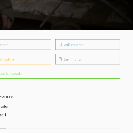
sehen
Will ich sehen
blingsfilm
Sammlung
aue ich gerade
/ VIDEOS
ailer
er 1