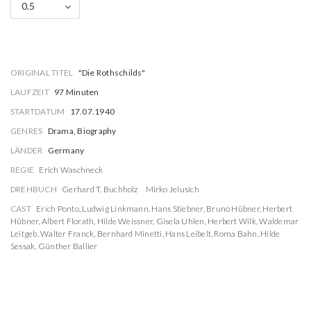
0.5
ORIGINAL TITEL
"Die Rothschilds"
LAUFZEIT
97 Minuten
STARTDATUM
17.07.1940
GENRES
Drama, Biography
LÄNDER
Germany
REGIE
Erich Waschneck
DREHBUCH
Gerhard T. Buchholz
Mirko Jelusich
CAST
Erich Ponto
,
Ludwig Linkmann
,
Hans Stiebner
,
Bruno Hübner
,
Herbert
Hübner
,
Albert Florath
,
Hilde Weissner
,
Gisela Uhlen
,
Herbert Wilk
,
Waldemar
Leitgeb
,
Walter Franck
,
Bernhard Minetti
,
Hans Leibelt
,
Roma Bahn
,
Hilde
Sessak
,
Günther Ballier