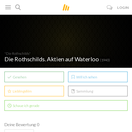
LOGIN
"Die Rothschilds"
Die Rothschilds. Aktien auf Waterloo
(1940)
Gesehen
Will ich sehen
Lieblingsfilm
Sammlung
Schaue ich gerade
Deine Bewertung: 0