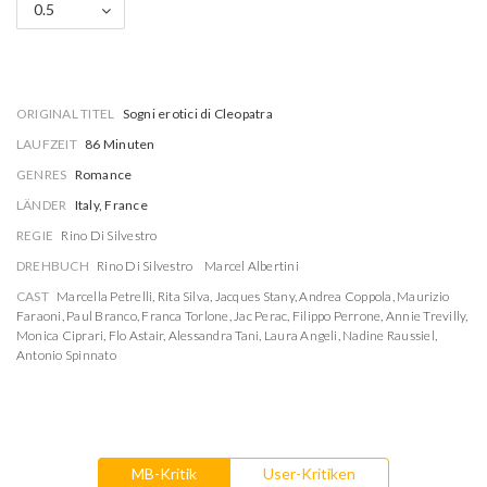
0.5
ORIGINAL TITEL
Sogni erotici di Cleopatra
LAUFZEIT
86 Minuten
GENRES
Romance
LÄNDER
Italy, France
REGIE
Rino Di Silvestro
DREHBUCH
Rino Di Silvestro
Marcel Albertini
CAST
Marcella Petrelli
,
Rita Silva
,
Jacques Stany
,
Andrea Coppola
,
Maurizio
Faraoni
,
Paul Branco
,
Franca Torlone
,
Jac Perac
,
Filippo Perrone
,
Annie Trevilly
,
Monica Ciprari
,
Flo Astair
,
Alessandra Tani
,
Laura Angeli
,
Nadine Raussiel
,
Antonio Spinnato
MB-Kritik
User-Kritiken