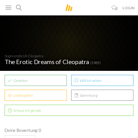
LOGIN
Sogni erotici di Cleopatra
The Erotic Dreams of Cleopatra
(1985)
Gesehen
Will ich sehen
Lieblingsfilm
Sammlung
Schaue ich gerade
Deine Bewertung: 0