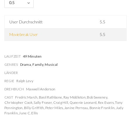
0.5
User Durchschnitt
5.5
Moviebreak User
5.5
LAUFZEIT
49 Minuten
GENRES
Drama, Family, Musical
LÄNDER
REGIE
Ralph Levy
DREHBUCH
Maxwell Anderson
CAST
Fredric March
,
Basil Rathbone
,
Ray Middleton
,
Bob Sweeney
,
Christopher Cook
,
Sally Fraser
,
Craig Hill
,
Queenie Leonard
,
Rex Evans
,
Tony
Pennington
,
Billy Griffith
,
Peter Miles
,
Janine Perreau
,
Bonnie Franklin
,
Judy
Franklin
,
June C. Ellis