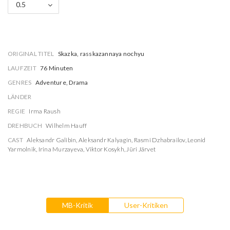
0.5
ORIGINAL TITEL
Skazka, rasskazannaya nochyu
LAUFZEIT
76 Minuten
GENRES
Adventure, Drama
LÄNDER
REGIE
Irma Raush
DREHBUCH
Wilhelm Hauff
CAST
Aleksandr Galibin
,
Aleksandr Kalyagin
,
Rasmi Dzhabrailov
,
Leonid
Yarmolnik
,
Irina Murzayeva
,
Viktor Kosykh
,
Jüri Järvet
MB-Kritik
User-Kritiken