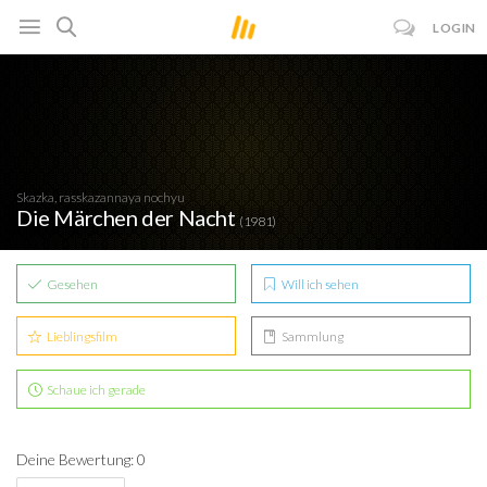
LOGIN
Skazka, rasskazannaya nochyu
Die Märchen der Nacht
(1981)
Gesehen
Will ich sehen
Lieblingsfilm
Sammlung
Schaue ich gerade
Deine Bewertung: 0