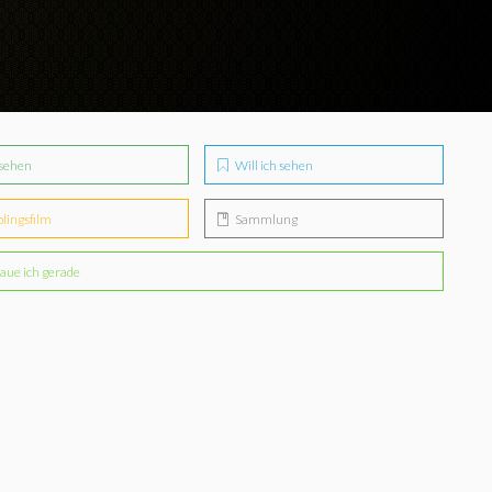
sehen
Will ich sehen
blingsfilm
Sammlung
aue ich gerade