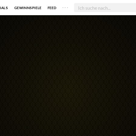
. . .
IALS
GEWINNSPIELE
FEED