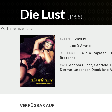
Die Lust
(1985)
Quelle:
themoviedb.org
85 MIN
DRAMA
Joe D'Amato
REGIE
Claudio Fragasso
F
DREHBUCH
Bretonne
Andrea Guzon
,
Gabriele T
CAST
Dagmar Lassander
,
Domiziano A
VERFÜGBAR AUF