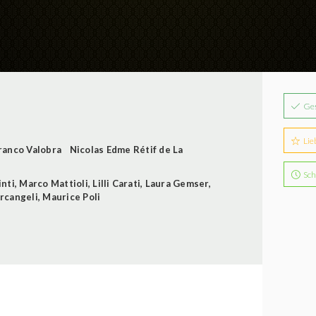
Ge
Lie
ranco Valobra
Nicolas Edme Rétif de La
Sch
inti
,
Marco Mattioli
,
Lilli Carati
,
Laura Gemser
,
rcangeli
,
Maurice Poli