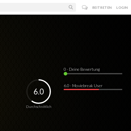
BEITRETEN
LOGIN
0
· Deine Bewertung
6.0 · Moviebreak User
6.0
Durchschnittlich