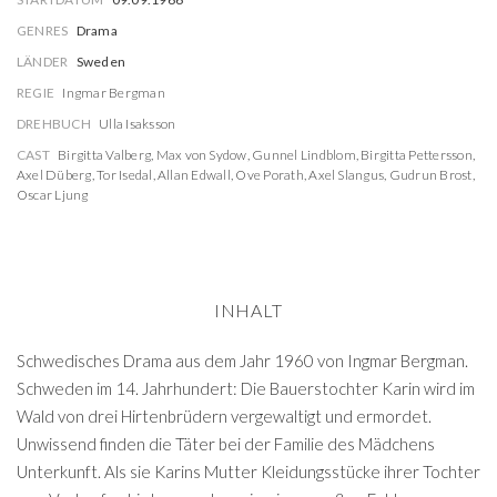
GENRES
Drama
LÄNDER
Sweden
REGIE
Ingmar Bergman
DREHBUCH
Ulla Isaksson
CAST
Birgitta Valberg
,
Max von Sydow
,
Gunnel Lindblom
,
Birgitta Pettersson
,
Axel Düberg
,
Tor Isedal
,
Allan Edwall
,
Ove Porath
,
Axel Slangus
,
Gudrun Brost
,
Oscar Ljung
INHALT
Schwedisches Drama aus dem Jahr 1960 von Ingmar Bergman.
Schweden im 14. Jahrhundert: Die Bauerstochter Karin wird im
Wald von drei Hirtenbrüdern vergewaltigt und ermordet.
Unwissend finden die Täter bei der Familie des Mädchens
Unterkunft. Als sie Karins Mutter Kleidungsstücke ihrer Tochter