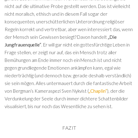
nicht auf die ultimative Probe gestellt werden. Das ist vielleicht
nicht moralisch, ethisch und in diesem Fall sogar der
konsequenten, unerschütterlichen Unterordnung religiöser
Regeln korrekt und vertretbar, aber wen interessiert das, wenn
der Mensch sein Gewissen besiegt? Davon handelt
„Die
Jungfrauenquelle“
. Er will gar nicht ein gottesfürchtige Leben in
Frage stellen, er zeigt nur auf, das ein Mensch trotz aller
Bemühungen am Ende immer noch ein Mensch ist und nicht
gegen grundliegende Emotionen ankämpfen kann, egal wie
niederträchtig (und dennoch bzw. gerade deshalb verständlich)
sie sein mögen. Alles untermauert durch die fantastische Arbeit
von Bergman’s Kameraspezi Sven Nykvist (
„Chaplin“
), der die
Verdunkelung der Seele durch immer dichtere Schattenbilder
visualisiert, bis nur noch das Wesentliche zu sehen ist.
FAZIT