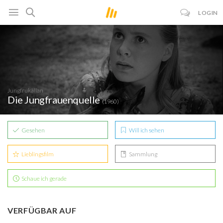
LOGIN
Jungfrukällan
Die Jungfrauenquelle
(1960)
Gesehen
Will ich sehen
Lieblingsfilm
Sammlung
Schaue ich gerade
VERFÜGBAR AUF