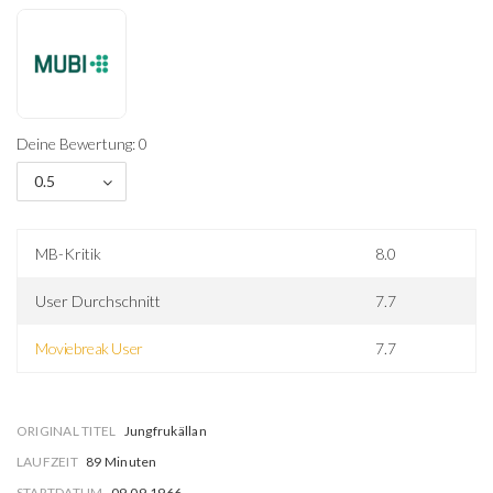
Deine Bewertung: 0
0.5
MB-Kritik
8.0
User Durchschnitt
7.7
Moviebreak User
7.7
ORIGINAL TITEL
Jungfrukällan
LAUFZEIT
89 Minuten
STARTDATUM
09.09.1966