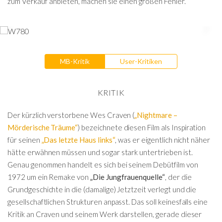
zum Verkauf anbieten, machen sie einen großen Fehler.
MB-Kritik
User-Kritiken
KRITIK
Der kürzlich verstorbene Wes Craven (
„Nightmare –
Mörderische Träume“
) bezeichnete diesen Film als Inspiration
für seinen
„Das letzte Haus links“
, was er eigentlich nicht näher
hätte erwähnen müssen und sogar stark untertrieben ist.
Genau genommen handelt es sich bei seinem Debütfilm von
1972 um ein Remake von
„Die Jungfrauenquelle“
, der die
Grundgeschichte in die (damalige) Jetztzeit verlegt und die
gesellschaftlichen Strukturen anpasst. Das soll keinesfalls eine
Kritik an Craven und seinem Werk darstellen, gerade dieser