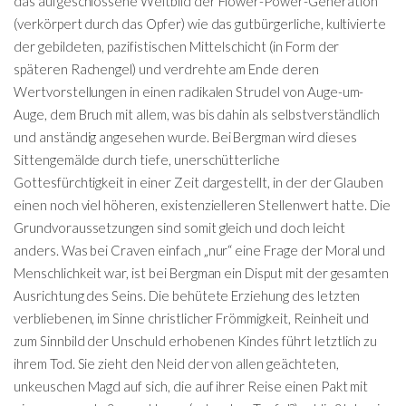
das aufgeschlossene Weltbild der Flower-Power-Generation
(verkörpert durch das Opfer) wie das gutbürgerliche, kultivierte
der gebildeten, pazifistischen Mittelschicht (in Form der
späteren Rachengel) und verdrehte am Ende deren
Wertvorstellungen in einen radikalen Strudel von Auge-um-
Auge, dem Bruch mit allem, was bis dahin als selbstverständlich
und anständig angesehen wurde. Bei Bergman wird dieses
Sittengemälde durch tiefe, unerschütterliche
Gottesfürchtigkeit in einer Zeit dargestellt, in der der Glauben
einen noch viel höheren, existenzielleren Stellenwert hatte. Die
Grundvoraussetzungen sind somit gleich und doch leicht
anders. Was bei Craven einfach „nur“ eine Frage der Moral und
Menschlichkeit war, ist bei Bergman ein Disput mit der gesamten
Ausrichtung des Seins. Die behütete Erziehung des letzten
verbliebenen, im Sinne christlicher Frömmigkeit, Reinheit und
zum Sinnbild der Unschuld erhobenen Kindes führt letztlich zu
ihrem Tod. Sie zieht den Neid der von allen geächteten,
unkeuschen Magd auf sich, die auf ihrer Reise einen Pakt mit