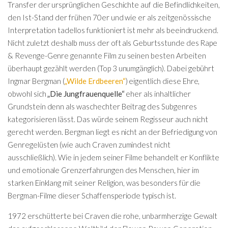
Transfer der ursprünglichen Geschichte auf die Befindlichkeiten,
den Ist-Stand der frühen 70er und wie er als zeitgenössische
Interpretation tadellos funktioniert ist mehr als beeindruckend.
Nicht zuletzt deshalb muss der oft als Geburtsstunde des Rape
& Revenge-Genre genannte Film zu seinen besten Arbeiten
überhaupt gezählt werden (Top 3 unumgänglich). Dabei gebührt
Ingmar Bergman (
„Wilde Erdbeeren“
) eigentlich diese Ehre,
obwohl sich
„Die Jungfrauenquelle“
eher als inhaltlicher
Grundstein denn als waschechter Beitrag des Subgenres
kategorisieren lässt. Das würde seinem Regisseur auch nicht
gerecht werden. Bergman liegt es nicht an der Befriedigung von
Genregelüsten (wie auch Craven zumindest nicht
ausschließlich). Wie in jedem seiner Filme behandelt er Konflikte
und emotionale Grenzerfahrungen des Menschen, hier im
starken Einklang mit seiner Religion, was besonders für die
Bergman-Filme dieser Schaffensperiode typisch ist.
1972 erschütterte bei Craven die rohe, unbarmherzige Gewalt