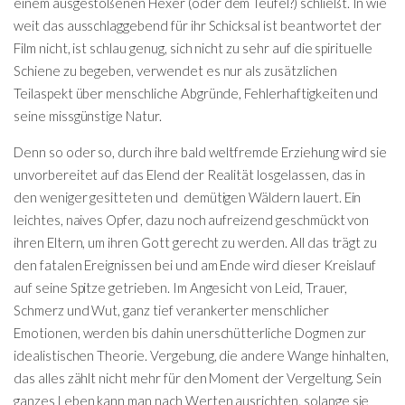
einem ausgestoßenen Hexer (oder dem Teufel?) schließt. In wie
weit das ausschlaggebend für ihr Schicksal ist beantwortet der
Film nicht, ist schlau genug, sich nicht zu sehr auf die spirituelle
Schiene zu begeben, verwendet es nur als zusätzlichen
Teilaspekt über menschliche Abgründe, Fehlerhaftigkeiten und
seine missgünstige Natur.
Denn so oder so, durch ihre bald weltfremde Erziehung wird sie
unvorbereitet auf das Elend der Realität losgelassen, das in
den weniger gesitteten und demütigen Wäldern lauert. Ein
leichtes, naives Opfer, dazu noch aufreizend geschmückt von
ihren Eltern, um ihren Gott gerecht zu werden. All das trägt zu
den fatalen Ereignissen bei und am Ende wird dieser Kreislauf
auf seine Spitze getrieben. Im Angesicht von Leid, Trauer,
Schmerz und Wut, ganz tief verankerter menschlicher
Emotionen, werden bis dahin unerschütterliche Dogmen zur
idealistischen Theorie. Vergebung, die andere Wange hinhalten,
das alles zählt nicht mehr für den Moment der Vergeltung. Sein
ganzes Leben kann man nach Werten ausrichten, solange sie