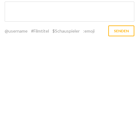
@username
#Filmtitel
$Schauspieler
:emoji