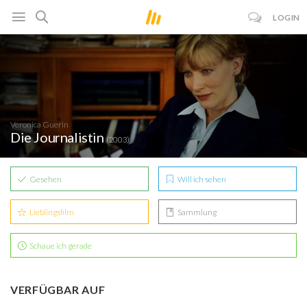
LOGIN
Veronica Guerin
Die Journalistin
(2003)
Gesehen
Will ich sehen
Lieblingsfilm
Sammlung
Schaue ich gerade
VERFÜGBAR AUF