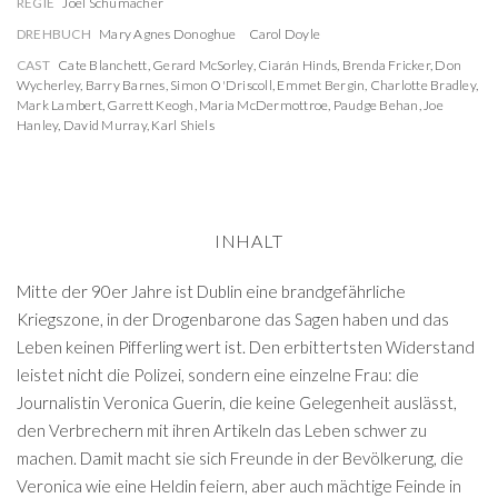
REGIE
Joel Schumacher
DREHBUCH
Mary Agnes Donoghue
Carol Doyle
CAST
Cate Blanchett
,
Gerard McSorley
,
Ciarán Hinds
,
Brenda Fricker
,
Don
Wycherley
,
Barry Barnes
,
Simon O'Driscoll
,
Emmet Bergin
,
Charlotte Bradley
,
Mark Lambert
,
Garrett Keogh
,
Maria McDermottroe
,
Paudge Behan
,
Joe
Hanley
,
David Murray
,
Karl Shiels
INHALT
Mitte der 90er Jahre ist Dublin eine brandgefährliche
Kriegszone, in der Drogenbarone das Sagen haben und das
Leben keinen Pifferling wert ist. Den erbittertsten Widerstand
leistet nicht die Polizei, sondern eine einzelne Frau: die
Journalistin Veronica Guerin, die keine Gelegenheit auslässt,
den Verbrechern mit ihren Artikeln das Leben schwer zu
machen. Damit macht sie sich Freunde in der Bevölkerung, die
Veronica wie eine Heldin feiern, aber auch mächtige Feinde in