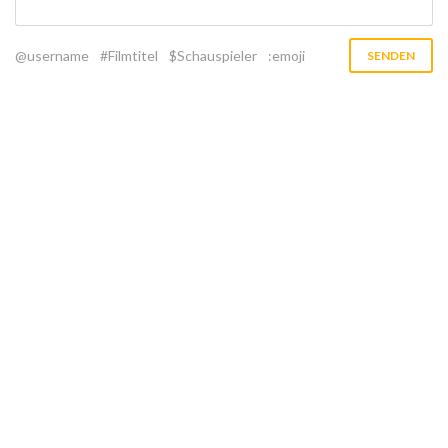
@username
#Filmtitel
$Schauspieler
:emoji