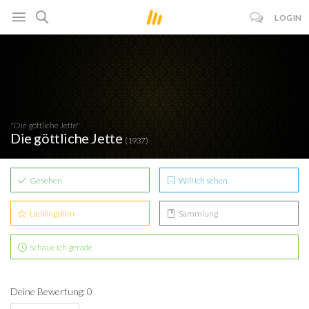
LOGIN
"Die göttliche Jette"
Die göttliche Jette
(1937)
Gesehen
Will ich sehen
Lieblingsfilm
Sammlung
Schaue ich gerade
Deine Bewertung: 0