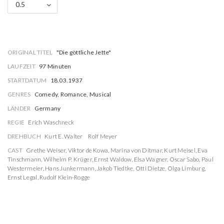
0.5
ORIGINAL TITEL
"Die göttliche Jette"
LAUFZEIT
97 Minuten
STARTDATUM
18.03.1937
GENRES
Comedy, Romance, Musical
LÄNDER
Germany
REGIE
Erich Waschneck
DREHBUCH
Kurt E. Walter
Rolf Meyer
CAST
Grethe Weiser
,
Viktor de Kowa
,
Marina von Ditmar
,
Kurt Meisel
,
Eva
Tinschmann
,
Wilhelm P. Krüger
,
Ernst Waldow
,
Elsa Wagner
,
Oscar Sabo
,
Paul
Westermeier
,
Hans Junkermann
,
Jakob Tiedtke
,
Otti Dietze
,
Olga Limburg
,
Ernst Legal
,
Rudolf Klein-Rogge