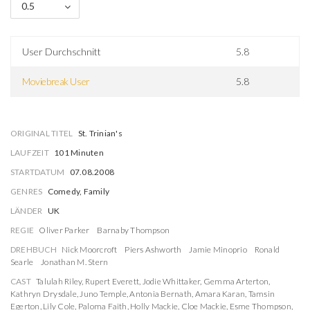
0.5
User Durchschnitt
5.8
Moviebreak User
5.8
ORIGINAL TITEL
St. Trinian's
LAUFZEIT
101 Minuten
STARTDATUM
07.08.2008
GENRES
Comedy, Family
LÄNDER
UK
REGIE
Oliver Parker
Barnaby Thompson
DREHBUCH
Nick Moorcroft
Piers Ashworth
Jamie Minoprio
Ronald
Searle
Jonathan M. Stern
CAST
Talulah Riley
,
Rupert Everett
,
Jodie Whittaker
,
Gemma Arterton
,
Kathryn Drysdale
,
Juno Temple
,
Antonia Bernath
,
Amara Karan
,
Tamsin
Egerton
,
Lily Cole
,
Paloma Faith
,
Holly Mackie
,
Cloe Mackie
,
Esme Thompson
,