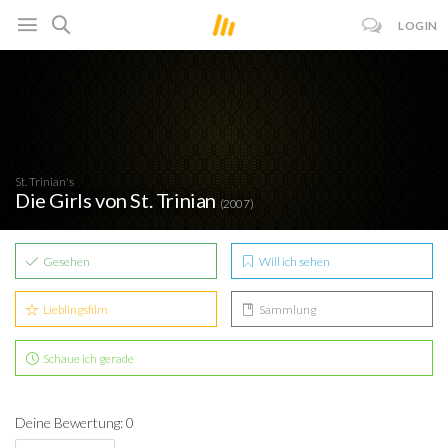
LOGIN
St. Trinian's
Die Girls von St. Trinian
(2007)
Gesehen
Will ich sehen
Lieblingsfilm
Sammlung
Schaue ich gerade
Deine Bewertung: 0