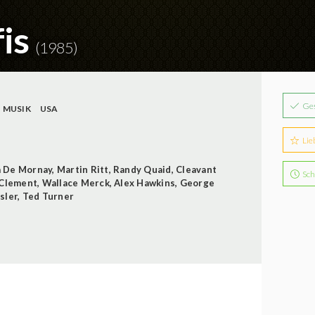
fis
(1985)
Ge
MUSIK
USA
Lie
 De Mornay
,
Martin Ritt
,
Randy Quaid
,
Cleavant
Sch
Clement
,
Wallace Merck
,
Alex Hawkins
,
George
sler
,
Ted Turner