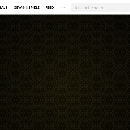
. . .
IALS
GEWINNSPIELE
FEED