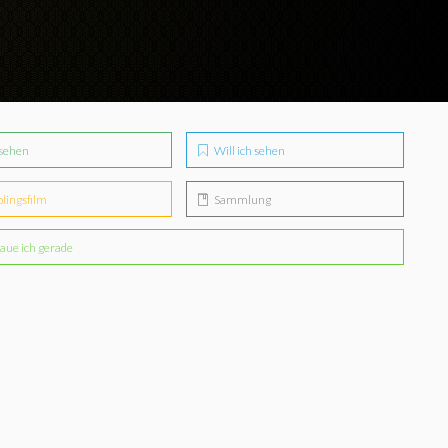
sehen
Will ich sehen
blingsfilm
Sammlung
aue ich gerade