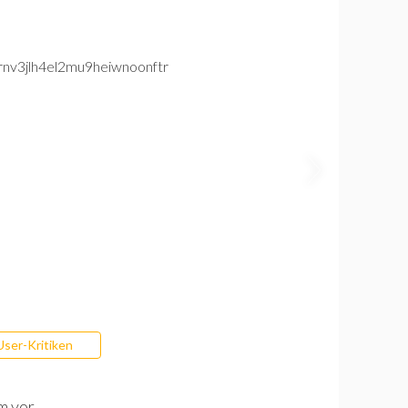
User-Kritiken
m vor.