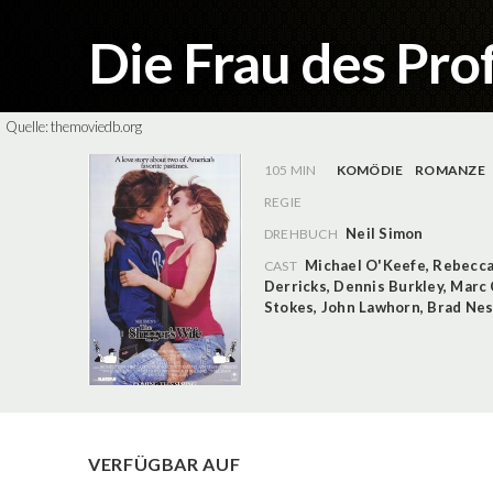
Die Frau des Pro
Quelle:
themoviedb.org
105 MIN
KOMÖDIE
ROMANZE
REGIE
Neil Simon
DREHBUCH
Michael O'Keefe
,
Rebecca
CAST
Derricks
,
Dennis Burkley
,
Marc 
Stokes
,
John Lawhorn
,
Brad Nes
VERFÜGBAR AUF