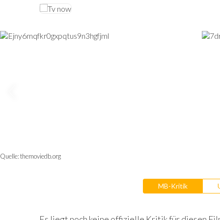
Quelle:
themoviedb.org
MB-Kritik
Es liegt noch keine offizielle Kritik für diesen Fil