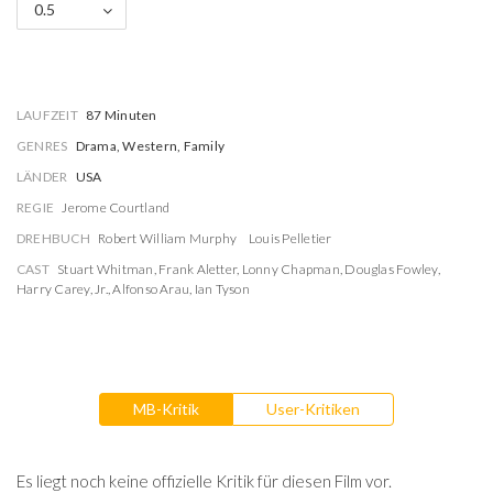
0.5
LAUFZEIT
87 Minuten
GENRES
Drama, Western, Family
LÄNDER
USA
REGIE
Jerome Courtland
DREHBUCH
Robert William Murphy
Louis Pelletier
CAST
Stuart Whitman
,
Frank Aletter
,
Lonny Chapman
,
Douglas Fowley
,
Harry Carey, Jr.
,
Alfonso Arau
,
Ian Tyson
MB-Kritik
User-Kritiken
Es liegt noch keine offizielle Kritik für diesen Film vor.