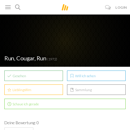
LOGIN
Run, Cougar, Run
(1972)
Gesehen
Will ich sehen
Lieblingsfilm
Sammlung
Schaue ich gerade
Deine Bewertung: 0