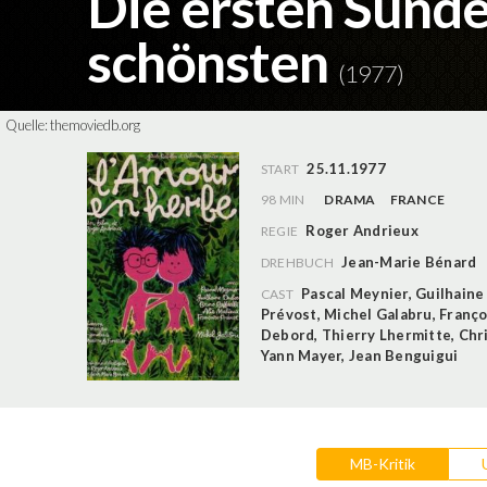
Die ersten Sünde
schönsten
(1977)
Quelle:
themoviedb.org
25.11.1977
START
98 MIN
DRAMA
FRANCE
Roger Andrieux
REGIE
Jean-Marie Bénard
DREHBUCH
Pascal Meynier
,
Guilhaine
CAST
Prévost
,
Michel Galabru
,
Franço
Debord
,
Thierry Lhermitte
,
Chri
Yann Mayer
,
Jean Benguigui
MB-Kritik