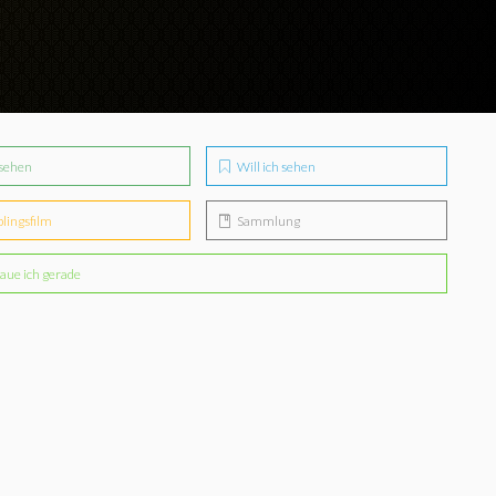
sehen
Will ich sehen
blingsfilm
Sammlung
aue ich gerade