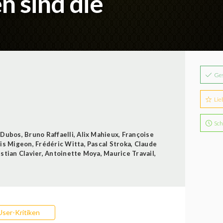
n sind die
Ge
Lie
Sch
 Dubos
,
Bruno Raffaelli
,
Alix Mahieux
,
Françoise
is Migeon
,
Frédéric Witta
,
Pascal Stroka
,
Claude
stian Clavier
,
Antoinette Moya
,
Maurice Travail
,
User-Kritiken