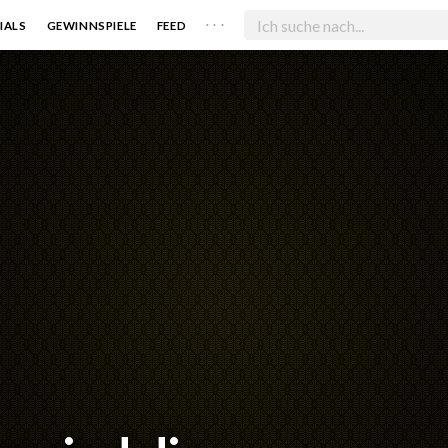
. . .
IALS
GEWINNSPIELE
FEED