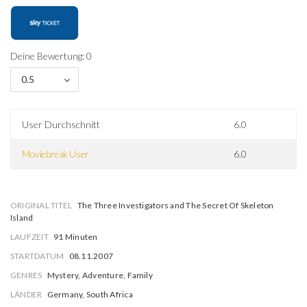
Deine Bewertung: 0
0.5
User Durchschnitt
6.0
Moviebreak User
6.0
ORIGINAL TITEL
The Three Investigators and The Secret Of Skeleton
Island
LAUFZEIT
91 Minuten
STARTDATUM
08.11.2007
GENRES
Mystery, Adventure, Family
LÄNDER
Germany, South Africa