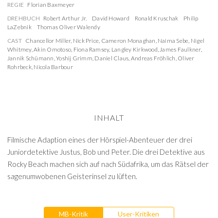
REGIE
Florian Baxmeyer
DREHBUCH
Robert Arthur Jr.
David Howard
Ronald Kruschak
Philip
LaZebnik
Thomas Oliver Walendy
CAST
Chancellor Miller
,
Nick Price
,
Cameron Monaghan
,
Naima Sebe
,
Nigel
Whitmey
,
Akin Omotoso
,
Fiona Ramsey
,
Langley Kirkwood
,
James Faulkner
,
Jannik Schümann
,
Yoshij Grimm
,
Daniel Claus
,
Andreas Fröhlich
,
Oliver
Rohrbeck
,
Nicola Barbour
INHALT
Filmische Adaption eines der Hörspiel-Abenteuer der drei
Juniordetektive Justus, Bob und Peter. Die drei Detektive aus
Rocky Beach machen sich auf nach Südafrika, um das Rätsel der
sagenumwobenen Geisterinsel zu lüften.
MB-Kritik
User-Kritiken