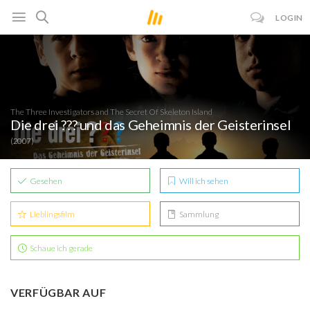
LOGIN
The Three Investigators and The Secret Of Skeleton Island
Die drei ??? und das Geheimnis der Geisterinsel
(2007)
Gesehen
Will ich sehen
Lieblingsfilm
Sammlung
Schaue ich gerade
VERFÜGBAR AUF