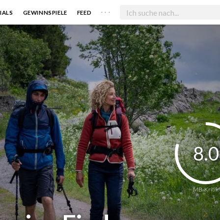
. . .
IALS
GEWINNSPIELE
FEED
8.0
MB-Kritik