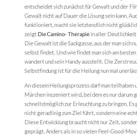
entscheidet sich zunächst für Gewalt und der Fi
Gewalt nicht auf Dauer die Lösung sein kann. 
funktioniert, macht sie letztendlich nicht glückl
zeigt
Die Camino- Therapie
in aller Deutlichkei
Die Gewalt ist die Sackgasse, aus der man sich n
selbst findet. Und wie findet man sich am beste
wandert und sein Handy ausstellt. Die Zerstreuu
Selbstfindung ist für die Heilung nun mal unerläss
An diesem Heilungsprozess darf man teilhaben un
Märchen inszeniert wird, bei dem es nur darum ge
schnellstmöglich zur Erleuchtung zu bringen. Es 
nicht geradlinig zum Ziel führt, sondern eine ec
Diese Entwicklung braucht nicht nur Zeit, sonder
geprägt. Anders als in so vielen Feel-Good-Mov