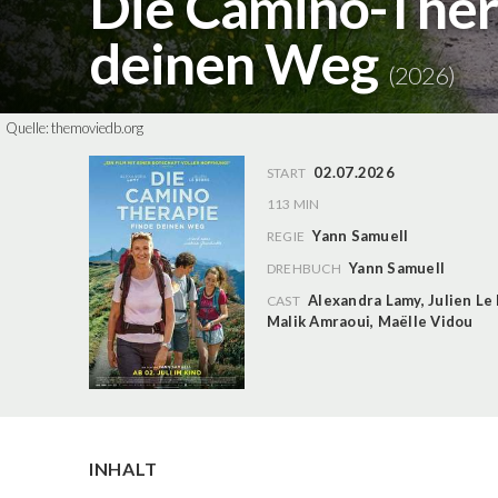
Die Camino-Thera
deinen Weg
(2026)
Quelle:
themoviedb.org
02.07.2026
START
113 MIN
Yann Samuell
REGIE
Yann Samuell
DREHBUCH
Alexandra Lamy
,
Julien Le
CAST
Malik Amraoui
,
Maëlle Vidou
INHALT