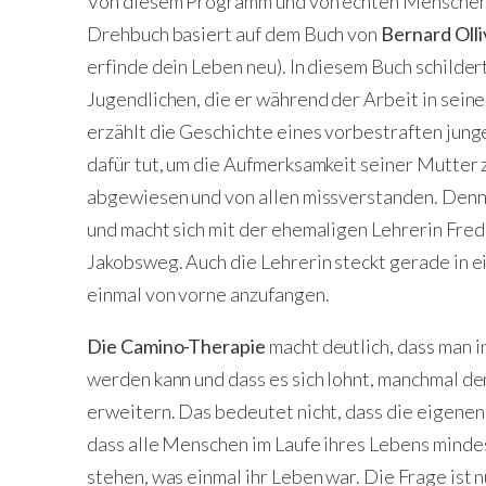
Von diesem Programm und von echten Menschen
Drehbuch basiert auf dem Buch von
Bernard Olli
erfinde dein Leben neu). In diesem Buch schildert
Jugendlichen, die er während der Arbeit in sein
erzählt die Geschichte eines vorbestraften jun
dafür tut, um die Aufmerksamkeit seiner Mutter 
abgewiesen und von allen missverstanden. Denn
und macht sich mit der ehemaligen Lehrerin Fred 
Jakobsweg. Auch die Lehrerin steckt gerade in e
einmal von vorne anzufangen.
Die Camino-Therapie
macht deutlich, dass man i
werden kann und dass es sich lohnt, manchmal de
erweitern. Das bedeutet nicht, dass die eigene
dass alle Menschen im Laufe ihres Lebens minde
stehen, was einmal ihr Leben war. Die Frage ist 