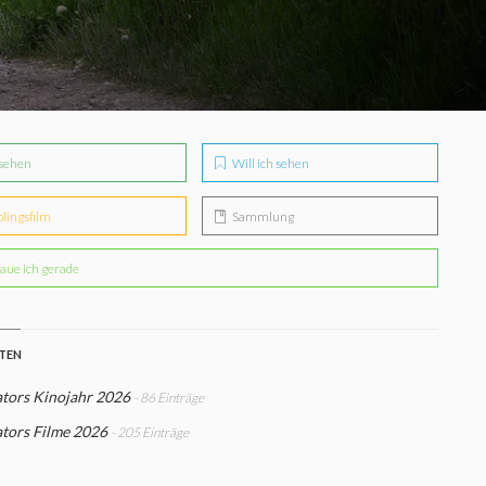
sehen
Will ich sehen
blingsfilm
Sammlung
aue ich gerade
STEN
ators Kinojahr 2026
- 86 Einträge
tors Filme 2026
- 205 Einträge