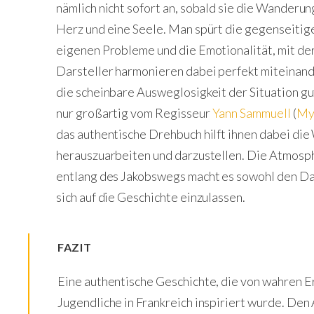
nämlich nicht sofort an, sobald sie die Wanderung
Herz und eine Seele. Man spürt die gegenseitige
eigenen Probleme und die Emotionalität, mit der
Darsteller harmonieren dabei perfekt miteinande
die scheinbare Ausweglosigkeit der Situation gu
nur großartig vom Regisseur
Yann
Sammuell
(
My 
das authentische Drehbuch hilft ihnen dabei die
herauszuarbeiten und darzustellen. Die Atmosp
entlang des Jakobswegs macht es sowohl den Dars
sich auf die Geschichte einzulassen.
FAZIT
Eine authentische Geschichte, die von wahren Er
Jugendliche in Frankreich inspiriert wurde. Den