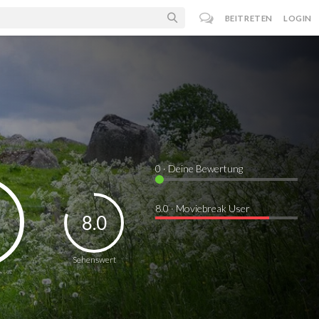
BEITRETEN
LOGIN
0
· Deine Bewertung
8.0 · Moviebreak User
8.0
Sehenswert