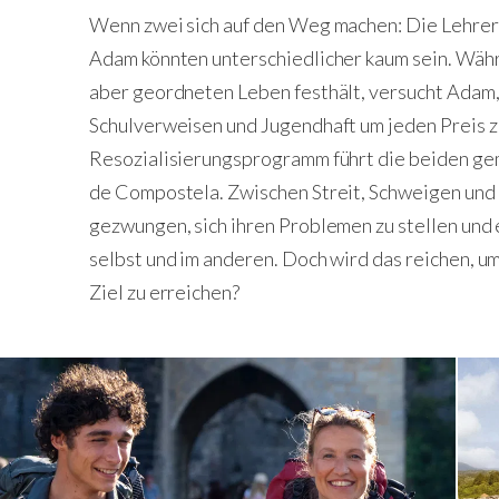
Wenn zwei sich auf den Weg machen: Die Lehreri
Adam könnten unterschiedlicher kaum sein. Wä
aber geordneten Leben festhält, versucht Adam
Schulverweisen und Jugendhaft um jeden Preis 
Resozialisierungsprogramm führt die beiden ge
de Compostela. Zwischen Streit, Schweigen un
gezwungen, sich ihren Problemen zu stellen und 
selbst und im anderen. Doch wird das reichen, u
Ziel zu erreichen?