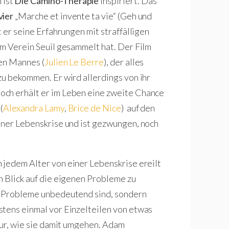
 ist
Die Camino-Therapie
inspiriert. Das
vier
„Marche et invente ta vie“ (Geh und
 er seine Erfahrungen mit straffälligen
em Verein Seuil gesammelt hat. Der Film
gen Mannes (
Julien Le Berre
), der alles
zu bekommen. Er wird allerdings von ihr
och erhält er im Leben eine zweite Chance
(
Alexandra Lamy
,
Brice de Nice
) auf den
iner Lebenskrise und ist gezwungen, noch
n jedem Alter von einer Lebenskrise ereilt
n Blick auf die eigenen Probleme zu
n Probleme unbedeutend sind, sondern
stens einmal vor Einzelteilen von etwas
nur, wie sie damit umgehen. Adam