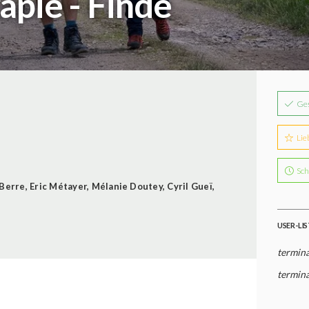
pie - Finde
Ge
Lie
Sch
 Berre
,
Eric Métayer
,
Mélanie Doutey
,
Cyril Gueï
,
USER-LI
termin
termina