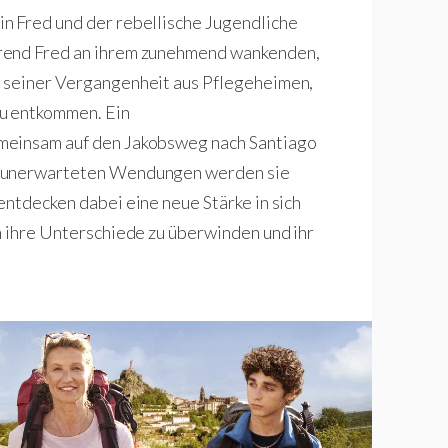
n Fred und der rebellische Jugendliche
hrend Fred an ihrem zunehmend wankenden,
, seiner Vergangenheit aus Pflegeheimen,
zu entkommen. Ein
meinsam auf den Jakobsweg nach Santiago
d unerwarteten Wendungen werden sie
entdecken dabei eine neue Stärke in sich
m ihre Unterschiede zu überwinden und ihr