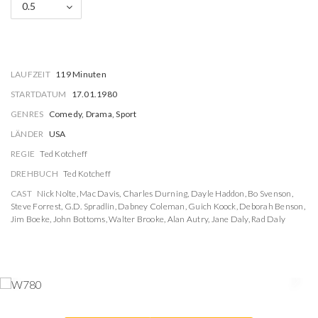
0.5
LAUFZEIT
119 Minuten
STARTDATUM
17.01.1980
GENRES
Comedy, Drama, Sport
LÄNDER
USA
REGIE
Ted Kotcheff
DREHBUCH
Ted Kotcheff
CAST
Nick Nolte
,
Mac Davis
,
Charles Durning
,
Dayle Haddon
,
Bo Svenson
,
Steve Forrest
,
G.D. Spradlin
,
Dabney Coleman
,
Guich Koock
,
Deborah Benson
,
Jim Boeke
,
John Bottoms
,
Walter Brooke
,
Alan Autry
,
Jane Daly
,
Rad Daly