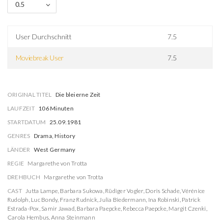
0.5
User Durchschnitt
7.5
Moviebreak User
7.5
ORIGINAL TITEL
Die bleierne Zeit
LAUFZEIT
106 Minuten
STARTDATUM
25.09.1981
GENRES
Drama, History
LÄNDER
West Germany
REGIE
Margarethe von Trotta
DREHBUCH
Margarethe von Trotta
CAST
Jutta Lampe
,
Barbara Sukowa
,
Rüdiger Vogler
,
Doris Schade
,
Vérénice
Rudolph
,
Luc Bondy
,
Franz Rudnick
,
Julia Biedermann
,
Ina Robinski
,
Patrick
Estrada-Pox
,
Samir Jawad
,
Barbara Paepcke
,
Rebecca Paepcke
,
Margit Czenki
,
Carola Hembus
,
Anna Steinmann