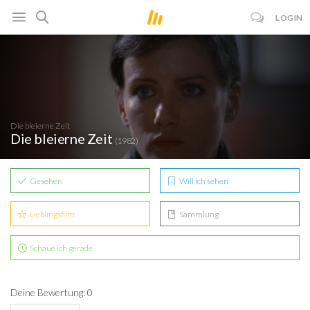
LOGIN
Die bleierne Zeit
Die bleierne Zeit
(1982)
Gesehen
Will ich sehen
Lieblingsfilm
Sammlung
Schaue ich gerade
Deine Bewertung: 0