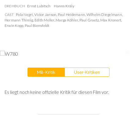
DREHBUCH
Ernst Lubitsch
Hanns Kräly
CAST
Pola Negri
,
Victor Janson
,
Paul Heidemann
,
Wilhelm Diegelmann
,
Hermann Thimig
,
Edith Meller
,
Marga Köhler
,
Paul Graetz
,
Max Kronert
,
Erwin Kopp
,
Paul Biensfeldt
MB-Kritik
User-Kritiken
Es liegt noch keine offizielle Kritik für diesen Film vor.