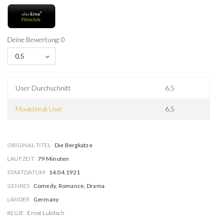
Deine Bewertung: 0
0.5
User Durchschnitt
6.5
Moviebreak User
6.5
ORIGINAL TITEL
Die Bergkatze
LAUFZEIT
79 Minuten
STARTDATUM
14.04.1921
GENRES
Comedy, Romance, Drama
LÄNDER
Germany
REGIE
Ernst Lubitsch