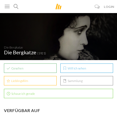
LOGIN
Die Bergkatze
Die Bergkatze
(1921)
Gesehen
Will ich sehen
Lieblingsfilm
Sammlung
Schaue ich gerade
VERFÜGBAR AUF