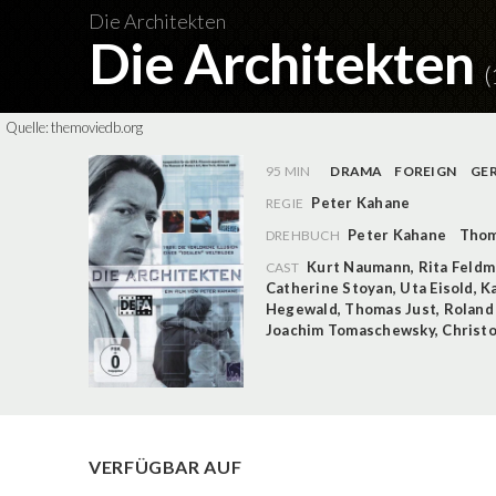
Die Architekten
Die Architekten
(
Quelle:
themoviedb.org
95 MIN
DRAMA
FOREIGN
GE
Peter Kahane
REGIE
Peter Kahane
Thom
DREHBUCH
Kurt Naumann
,
Rita Feldm
CAST
Catherine Stoyan
,
Uta Eisold
,
Ka
Hegewald
,
Thomas Just
,
Roland
Joachim Tomaschewsky
,
Christ
VERFÜGBAR AUF