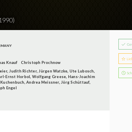
1990)
Ge
RMANY
Lie
as Knauf
Christoph Prochnow
eier
,
Judith Richter
,
Jürgen Watzke
,
Ute Lubosch
,
Sch
rl-Ernst Horbol
,
Wolfgang Greese
,
Hans-Joachim
 Kuchenbuch
,
Andrea Meissner
,
Jörg Schüttauf
,
oph Engel