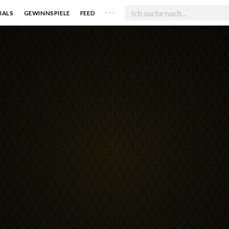
. . .
IALS
GEWINNSPIELE
FEED