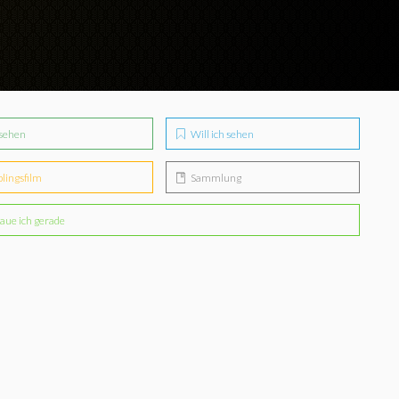
sehen
Will ich sehen
blingsfilm
Sammlung
aue ich gerade