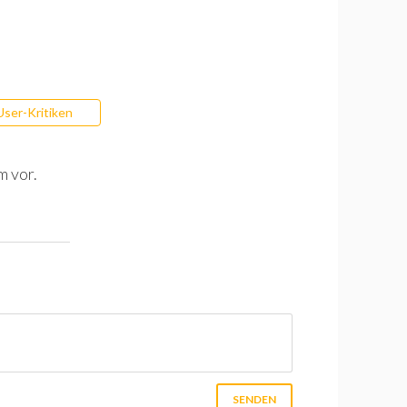
User-Kritiken
m vor.