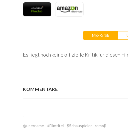
MB-Kritik
Es liegt noch keine offizielle Kritik für diesen Fil
KOMMENTARE
@username
#Filmtitel
$Schauspieler
:emoji