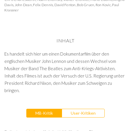
Davis
,
John Dean
,
Felix Dennis
,
David Fenton
,
Bob Gruen
,
Ron Kovic
,
Paul
Krassner
INHALT
Es handelt sich hier um einen Dokumentarfilm über den
englischen Musiker John Lennon und dessen Wechsel vom
Musiker der Band The Beatles zum Anti-Kriegs-Aktivisten.
Inhalt des Filmes ist auch der Versuch der U.S. Regierung unter
President Richard Nixon, den Musiker zum Schweigen zu
bringen.
MB-Kritik
User-Kritiken