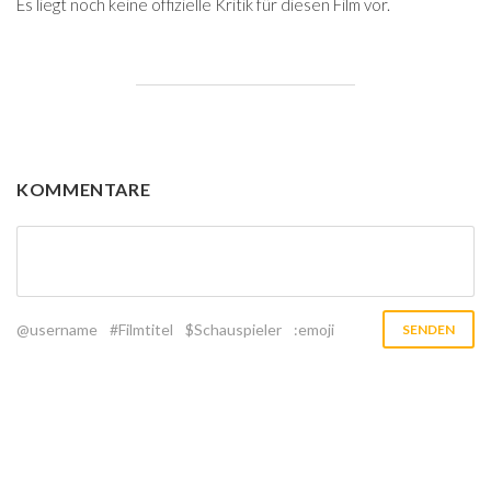
Es liegt noch keine offizielle Kritik für diesen Film vor.
KOMMENTARE
@username
#Filmtitel
$Schauspieler
:emoji