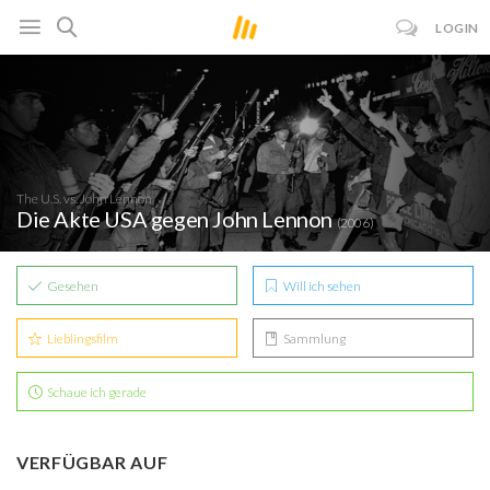
LOGIN
The U.S. vs. John Lennon
Die Akte USA gegen John Lennon
(2006)
Gesehen
Will ich sehen
Lieblingsfilm
Sammlung
Schaue ich gerade
VERFÜGBAR AUF