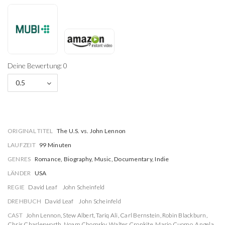
Deine Bewertung: 0
0.5
ORIGINAL TITEL
The U.S. vs. John Lennon
LAUFZEIT
99 Minuten
GENRES
Romance, Biography, Music, Documentary, Indie
LÄNDER
USA
REGIE
David Leaf
John Scheinfeld
DREHBUCH
David Leaf
John Scheinfeld
CAST
John Lennon
,
Stew Albert
,
Tariq Ali
,
Carl Bernstein
,
Robin Blackburn
,
Chris Charlesworth
,
Noam Chomsky
,
Walter Cronkite
,
Mario Cuomo
,
Angela