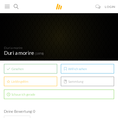
LOGIN
Duri a morire
Duri a morire
(1978)
Gesehen
Will ich sehen
Lieblingsfilm
Sammlung
Schaue ich gerade
Deine Bewertung: 0