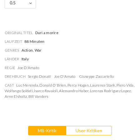
0.5
ORIGINAL TITEL
Duri a morire
LAUFZEIT
88 Minuten
GENRES
Action, War
LÄNDER
Italy
REGIE
Joe D'Amato
DREHBUCH
Sergio Donati
Joe D'Amato
Giuseppe Zaccariello
CAST
Luc Merenda
,
Donald O'Brien
,
Percy Hogan
,
Laurence Stark
,
Piero Vida
,
Wolfango Soldati
,
Isarco Ravaioli
,
Alessandro Haber
,
Lorenza Rodriguez Lopez
,
Arne Elsholtz
,
Bill Vanders
MB-Kritik
User-Kritiken