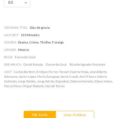
0.5
ORIGINAL TITEL
Días de gracia
LAUFZEIT
133 Minuten
GENRES
Drama, Crime, Thriller, Foreign
LÄNDER
Mexico
REGIE
Everardo Gout
DREHBUCH
David Rutsala
Everardo Gout
Ricardo Aguado-Fentanes
CAST
Carlos Bardem
,
Kristyan Ferrer
,
Tenoch Huerta Mejía
,
José Alberto
Solorzano
,
Javier López
,
Mario Zaragoza
,
Sonia Couoh
,
Areli Flores
,
Valeria
Galiendo
,
Jorge Roldán
,
Jorge Adrián Espíndola
,
Dolores Heredia
,
Eileen Yañez
,
Marco Pérez
,
Miguel Rodarte
,
Harold Torres
MB-Kritik
User-Kritiken