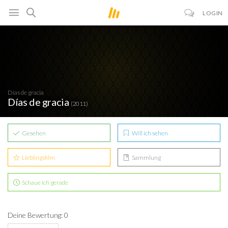
LOGIN
Días de gracia
Días de gracia
(2011)
Gesehen
Will ich sehen
Lieblingsfilm
Sammlung
Schaue ich gerade
Deine Bewertung: 0