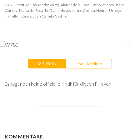
CAST
Scott Adkins
,
Marko Zaror
,
Alanna de la Rosa
,
Lucho Velasco
,
Jason
Gurvitz
,
María del Rosario
,
Diana Hoyos
,
Jaime Correa
,
Hedras Urrego
,
Hamilton Casas
,
Juan Camilo Castillo
MB-Kritik
User-Kritiken
Es liegt noch keine offizielle Kritik für diesen Film vor.
KOMMENTARE