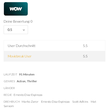
Deine Bewertung: 0
0.5
User Durchschnitt
5.5
Moviebreak User
5.5
LAUFZEIT
91 Minuten
GENRES
Action, Thriller
LÄNDER
REGIE
Ernesto Díaz Espinoza
DREHBUCH
Marko Zaror
Ernesto Díaz Espinoza
Scott Adkins
Mat
Sansom