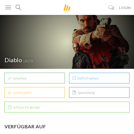
LOGIN
Diablo
(2025)
Gesehen
Will ich sehen
Lieblingsfilm
Sammlung
Schaue ich gerade
VERFÜGBAR AUF