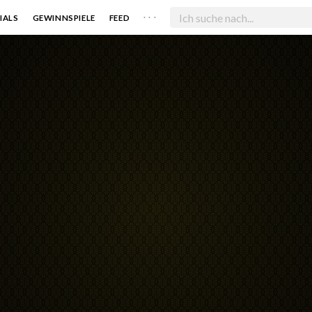
. . .
IALS
GEWINNSPIELE
FEED