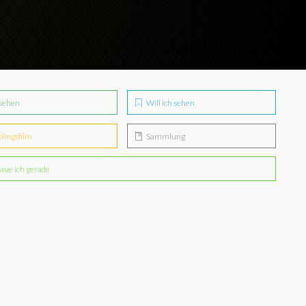
sehen
Will ich sehen
blingsfilm
Sammlung
aue ich gerade