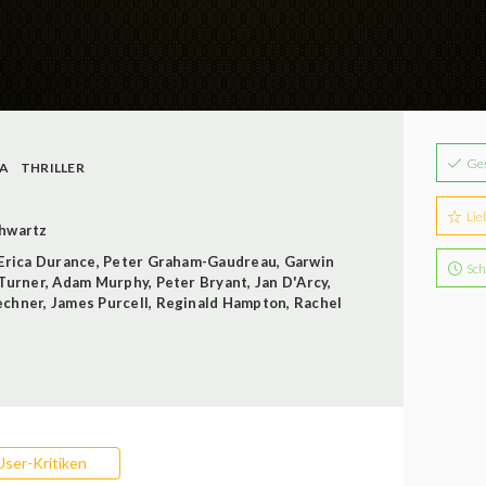
Ge
A
THRILLER
Lie
chwartz
Erica Durance
,
Peter Graham-Gaudreau
,
Garwin
Sch
Turner
,
Adam Murphy
,
Peter Bryant
,
Jan D'Arcy
,
echner
,
James Purcell
,
Reginald Hampton
,
Rachel
User-Kritiken