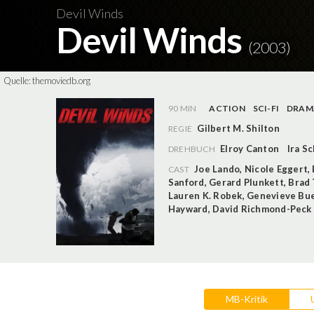
Devil Winds
Devil Winds
(2003)
Quelle:
themoviedb.org
90 MIN
ACTION
SCI-FI
DRAM
Gilbert M. Shilton
REGIE
Elroy Canton
Ira S
DREHBUCH
Joe Lando
,
Nicole Eggert
,
CAST
Sanford
,
Gerard Plunkett
,
Brad 
Lauren K. Robek
,
Genevieve Bu
Hayward
,
David Richmond-Peck
MB-Kritik