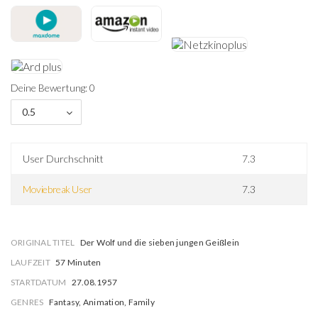
Deine Bewertung: 0
0.5
User Durchschnitt
7.3
Moviebreak User
7.3
ORIGINAL TITEL
Der Wolf und die sieben jungen Geißlein
LAUFZEIT
57 Minuten
STARTDATUM
27.08.1957
GENRES
Fantasy, Animation, Family