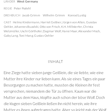
LÄNDER
West Germany
REGIE
Peter Podehl
DREHBUCH
Jacob Grimm
Wilhelm Grimm
Konrad Lustig
CAST
Helmo Kindermann
,
Harriet Geßner
,
Jürgen von Alten
,
Gusstav
Oehler
,
Johannes Buzalski
,
Otto von Frisch
,
K.H. Millisterfer
,
Christa
Welzmüller
,
Uschi Görthofer
,
Dagmar Wolf
,
Hansi Maar
,
Alexander Moch
,
Gaby Lang
,
Toni Mang
,
Gustav Oehler
INHALT
Eine Ziege hatte sieben junge Geißlein, die sie liebte, wie eine
Mutter ihre Kinder nur lieben kann. Als sie eines Tages ein paar
Besorgungen zu machen hatte, mussten die Kleinen ihr fest
versprechen, niemandem die Tür zu öffnen. Kaum war die
Mutter aus dem Haus, klopfte auch schon der böse Wolf. Doch
die klugen sieben Geißlein ließen ihn nicht herein, wie ihre
Mutter es ihnen aufgetragen hatte. Aber so leicht gab der Wolf