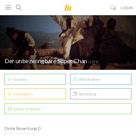
LOGIN
Der unbezwingbare Super Chan
(1971)
Gesehen
Will ich sehen
Lieblingsfilm
Sammlung
Schaue ich gerade
Deine Bewertung: 0