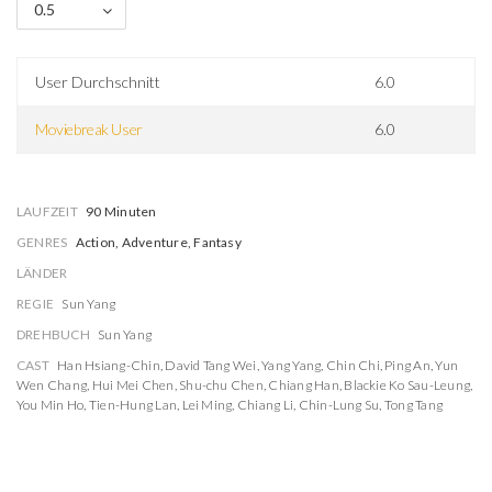
0.5
User Durchschnitt
6.0
Moviebreak User
6.0
LAUFZEIT
90 Minuten
GENRES
Action, Adventure, Fantasy
LÄNDER
REGIE
Sun Yang
DREHBUCH
Sun Yang
CAST
Han Hsiang-Chin
,
David Tang Wei
,
Yang Yang
,
Chin Chi
,
Ping An
,
Yun
Wen Chang
,
Hui Mei Chen
,
Shu-chu Chen
,
Chiang Han
,
Blackie Ko Sau-Leung
,
You Min Ho
,
Tien-Hung Lan
,
Lei Ming
,
Chiang Li
,
Chin-Lung Su
,
Tong Tang