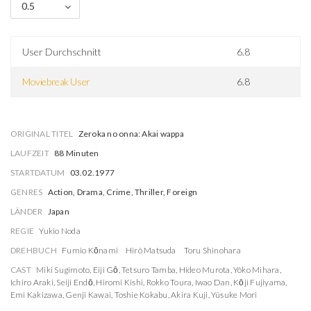
0.5
User Durchschnitt
6.8
Moviebreak User
6.8
ORIGINAL TITEL
Zeroka no onna: Akai wappa
LAUFZEIT
88 Minuten
STARTDATUM
03.02.1977
GENRES
Action, Drama, Crime, Thriller, Foreign
LÄNDER
Japan
REGIE
Yukio Noda
DREHBUCH
Fumio Kōnami
Hirô Matsuda
Toru Shinohara
CAST
Miki Sugimoto
,
Eiji Gō
,
Tetsuro Tamba
,
Hideo Murota
,
Yôko Mihara
,
Ichiro Araki
,
Seiji Endō
,
Hiromi Kishi
,
Rokko Toura
,
Iwao Dan
,
Kōji Fujiyama
,
Emi Kakizawa
,
Genji Kawai
,
Toshie Kokabu
,
Akira Kuji
,
Yûsuke Mori