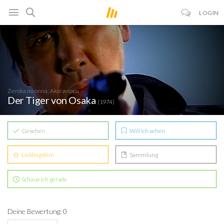
LOGIN
Zeroka no onna: Akai wappa
Der Tiger von Osaka
(1974)
Gesehen
Will ich sehen
Lieblingsfilm
Sammlung
Schaue ich gerade
Deine Bewertung: 0