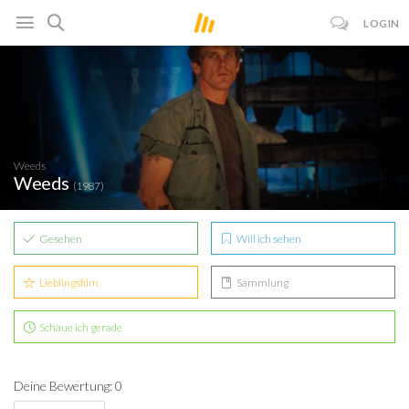
LOGIN
Weeds
Weeds
(1987)
Gesehen
Will ich sehen
Lieblingsfilm
Sammlung
Schaue ich gerade
Deine Bewertung: 0