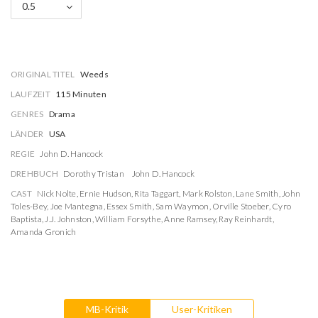
0.5
ORIGINAL TITEL
Weeds
LAUFZEIT
115 Minuten
GENRES
Drama
LÄNDER
USA
REGIE
John D. Hancock
DREHBUCH
Dorothy Tristan
John D. Hancock
CAST
Nick Nolte
,
Ernie Hudson
,
Rita Taggart
,
Mark Rolston
,
Lane Smith
,
John
Toles-Bey
,
Joe Mantegna
,
Essex Smith
,
Sam Waymon
,
Orville Stoeber
,
Cyro
Baptista
,
J.J. Johnston
,
William Forsythe
,
Anne Ramsey
,
Ray Reinhardt
,
Amanda Gronich
MB-Kritik
User-Kritiken