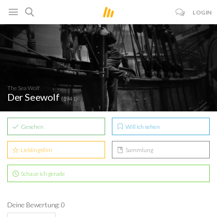
LOGIN
The Sea Wolf
Der Seewolf
(1941)
Gesehen
Will ich sehen
Lieblingsfilm
Sammlung
Schaue ich gerade
Deine Bewertung: 0