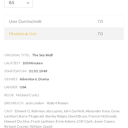
0.5
User Durchschnitt
7.0
Moviebreak User
7.0
ORIGINAL TITEL
The Sea Wolf
LAUFZEIT
100 Minuten
STARTDATUM
31.05.1949
GENRES
Adventure, Drama
LÄNDER
USA
REGIE
Michael Curtiz
DREHBUCH
Jack London
Robert Rossen
CAST
Edward G. Robinson
,
Ida Lupino
,
John Garfield
,
Alexander Knox
,
Gene
Lockhart
,
Barry Fitzgerald
,
Stanley Ridges
,
David Bruce
,
Francis McDonald
,
Howard Da Silva
,
Frank Lackteen
,
Ernie Adams
,
Cliff Clark
,
Jeane Cowan
,
Richard Cramer
,
William Gould