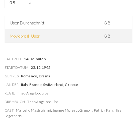
0.5
User Durchschnitt
8.8
Moviebreak User
8.8
LAUFZEIT
143 Minuten
STARTDATUM
25.12.1992
GENRES
Romance, Drama
LÄNDER
Italy, France, Switzerland, Greece
REGIE
Theo Angelopoulos
DREHBUCH
Theo Angelopoulos
CAST
Marcello Mastroianni
,
Jeanne Moreau
,
Gregory Patrick Karr
,
Ilias
Logothetis