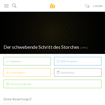
LOGIN
Der schwebende Schritt des Storches
(1991)
Gesehen
Will ich sehen
Lieblingsfilm
Sammlung
Schaue ich gerade
Deine Bewertung: 0